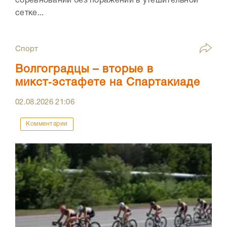
соревнований без поражений в утешительной
сетке...
Спорт
Волгоградцы – вторые в
микст‑эстафете на Спартакиаде
02.08.2026
21:06
Комментарии