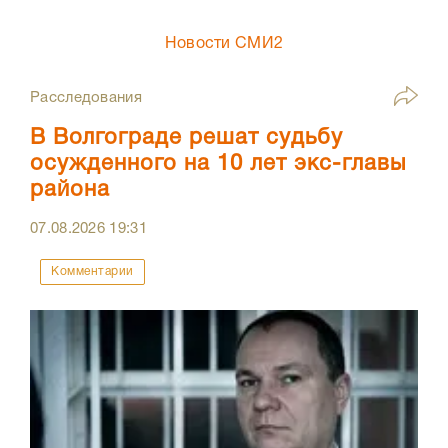
Новости СМИ2
Расследования
В Волгограде решат судьбу
осужденного на 10 лет экс-главы
района
07.08.2026
19:31
Комментарии