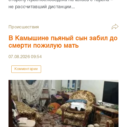
сторону Краснослободска началась с тарана –
не рассчитавший дистанции...
Происшествия
В Камышине пьяный сын забил до
смерти пожилую мать
07.08.2026
09:54
Комментарии