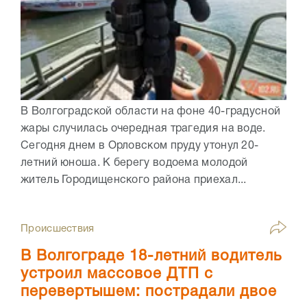
В Волгоградской области на фоне 40-градусной
жары случилась очередная трагедия на воде.
Сегодня днем в Орловском пруду утонул 20-
летний юноша. К берегу водоема молодой
житель Городищенского района приехал...
Происшествия
В Волгограде 18-летний водитель
устроил массовое ДТП с
перевертышем: пострадали двое