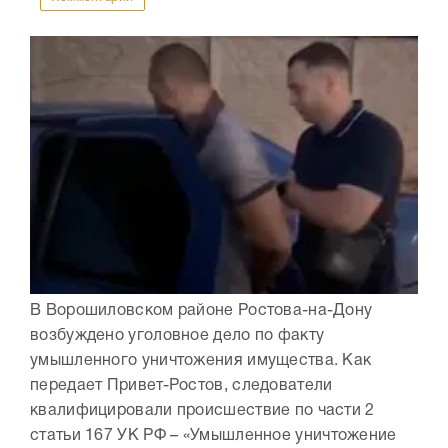
В Ворошиловском районе Ростова-на-Дону
возбуждено уголовное дело по факту
умышленного уничтожения имущества. Как
передает Привет-Ростов, следователи
квалифицировали происшествие по части 2
статьи 167 УК РФ – «Умышленное уничтожение