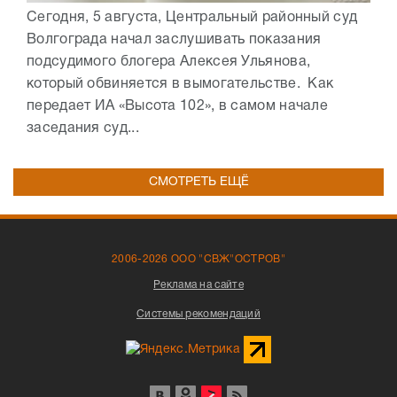
Сегодня, 5 августа, Центральный районный суд
Волгограда начал заслушивать показания
подсудимого блогера Алексея Ульянова,
который обвиняется в вымогательстве. Как
передает ИА «Высота 102», в самом начале
заседания суд...
СМОТРЕТЬ ЕЩЁ
2006-2026 ООО "СВЖ"ОСТРОВ"
Реклама на сайте
Системы рекомендаций