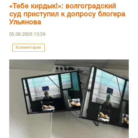
«Тебе кирдык!»: волгоградский
суд приступил к допросу блогера
Ульянова
05.08.2026
13:39
Комментарии