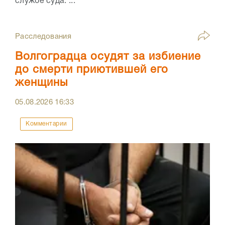
службе суда. ...
Расследования
Волгоградца осудят за избиение
до смерти приютившей его
женщины
05.08.2026
16:33
Комментарии