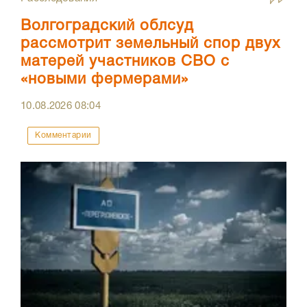
Волгоградский облсуд
рассмотрит земельный спор двух
матерей участников СВО с
«новыми фермерами»
10.08.2026
08:04
Комментарии