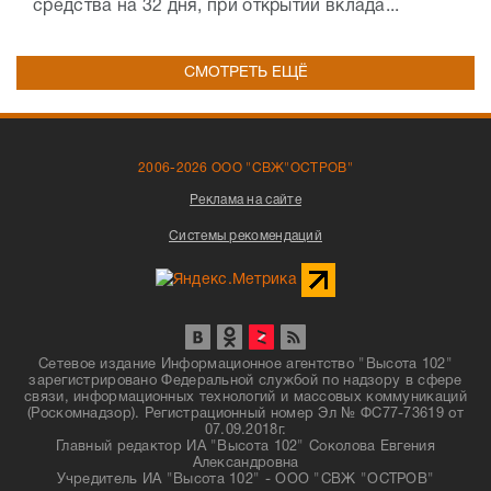
средства на 32 дня, при открытии вклада...
СМОТРЕТЬ ЕЩЁ
2006-2026 ООО "СВЖ"ОСТРОВ"
Реклама на сайте
Системы рекомендаций
Сетевое издание Информационное агентство "Высота 102"
зарегистрировано Федеральной службой по надзору в сфере
связи, информационных технологий и массовых коммуникаций
(Роскомнадзор). Регистрационный номер Эл № ФС77-73619 от
07.09.2018г.
Главный редактор ИА "Высота 102" Соколова Евгения
Александровна
Учредитель ИА "Высота 102" - ООО "СВЖ "ОСТРОВ"