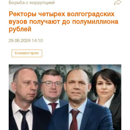
Борьба с коррупцией
Ректоры четырех волгоградских
вузов получают до полумиллиона
рублей
29.06.2026
14:10
Комментарии