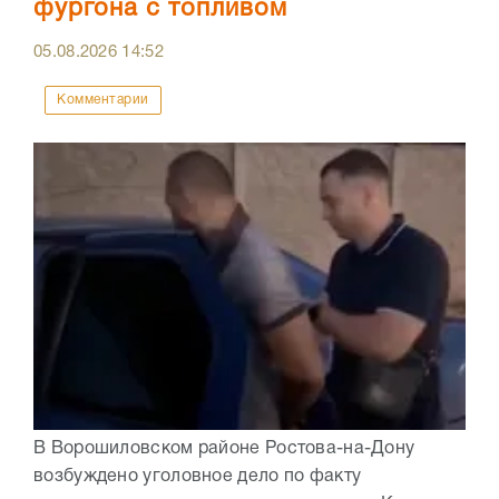
фургона с топливом
05.08.2026
14:52
Комментарии
В Ворошиловском районе Ростова-на-Дону
возбуждено уголовное дело по факту