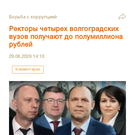
Борьба с коррупцией
Ректоры четырех волгоградских
вузов получают до полумиллиона
рублей
29.06.2026
14:10
Комментарии