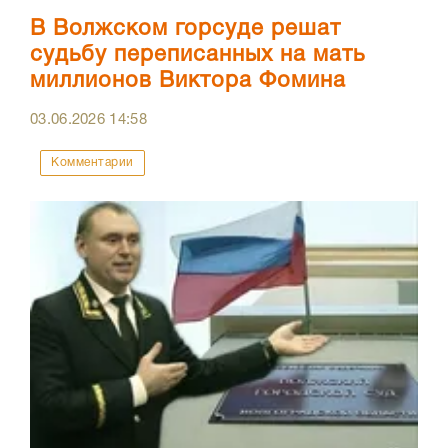
В Волжском горсуде решат
судьбу переписанных на мать
миллионов Виктора Фомина
03.06.2026
14:58
Комментарии