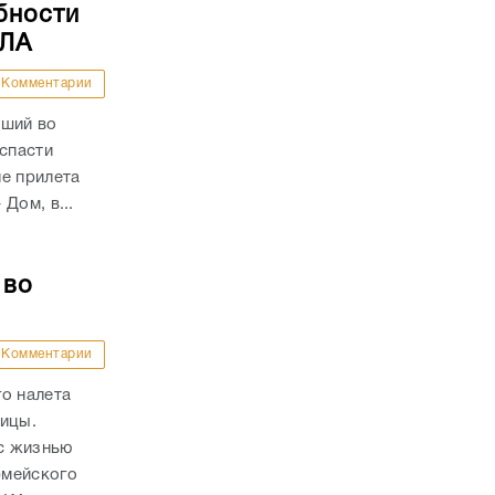
бности
ПЛА
Комментарии
вший во
 спасти
е прилета
Дом, в...
 во
Комментарии
о налета
ницы.
с жизнью
рмейского