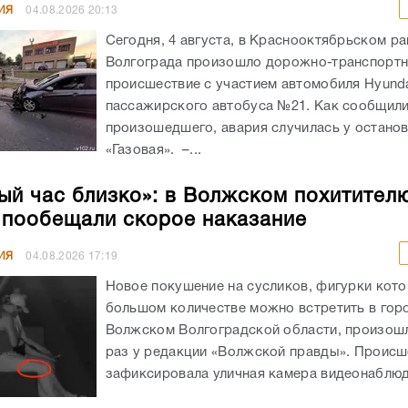
ИЯ
04.08.2026
20:13
Сегодня, 4 августа, в Краснооктябрьском р
Волгограда произошло дорожно-транспорт
происшествие с участием автомобиля Hyunda
пассажирского автобуса №21. Как сообщил
произошедшего, авария случилась у остано
«Газовая». –...
ый час близко»: в Волжском похитител
 пообещали скорое наказание
ИЯ
04.08.2026
17:19
Новое покушение на сусликов, фигурки кото
большом количестве можно встретить в гор
Волжском Волгоградской области, произошл
раз у редакции «Волжской правды». Происш
зафиксировала уличная камера видеонаблюде