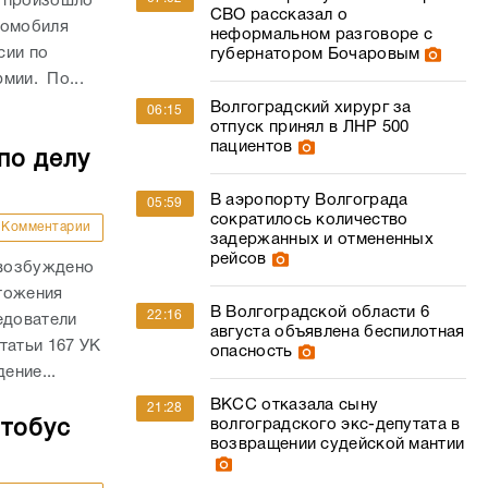
и произошло
СВО рассказал о
томобиля
неформальном разговоре с
сии по
губернатором Бочаровым
рмии. По...
Волгоградский хирург за
06:15
отпуск принял в ЛНР 500
пациентов
по делу
В аэропорту Волгограда
05:59
сократилось количество
Комментарии
задержанных и отмененных
рейсов
 возбуждено
тожения
В Волгоградской области 6
22:16
едователи
августа объявлена беспилотная
татьи 167 УК
опасность
ение...
ВКСС отказала сыну
21:28
волгоградского экс-депутата в
втобус
возвращении судейской мантии