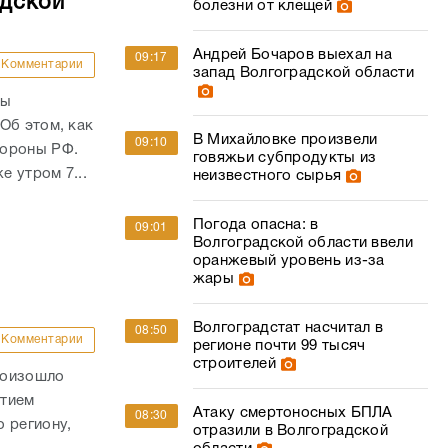
адской
болезни от клещей
Андрей Бочаров выехал на
09:17
Комментарии
запад Волгоградской области
ны
Об этом, как
В Михайловке произвели
09:10
бороны РФ.
говяжьи субпродукты из
е утром 7...
неизвестного сырья
Погода опасна: в
09:01
Волгоградской области ввели
оранжевый уровень из-за
жары
Волгоградстат насчитал в
08:50
Комментарии
регионе почти 99 тысяч
строителей
роизошло
стием
Атаку смертоносных БПЛА
08:30
 региону,
отразили в Волгоградской