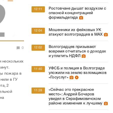
Ростовчане дышат воздухом с
12:11
опасной концентрацией
формальдегида
Мошенники из фейковых УК
12:04
атакуют волгоградцев в МАХ
Волгоградцев призывают
12:02
0
вовремя отчитаться о доходах
и уплатить НДФЛ
и нескольких
инут.
УФСБ и полиция в Волгограде
11:40
уложили на землю взломщиков
цы пожара в
«Госуслуг»
нили в ГУ
та, 2
«Сейчас это прекрасное
11:28
ельной
место»: Андрей Бочаров
 на
увидел в Серафимовичском
районе изменения к лучшему