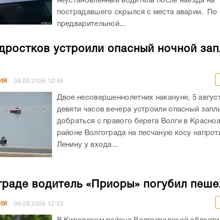
неустановленный водитель после наезда на
пострадавшего скрылся с места аварии. По
предварительной...
дростков устроили опасный ночной зап
ИЯ
06.08.2026
12:46
Двое несовершеннолетних накануне, 5 авгус
девяти часов вечера устроили опасный запл
добраться с правого берега Волги в Красн
районе Волгограда на песчаную косу напрот
Ленину у входа...
граде водитель «Приоры» погубил пеш
ИЯ
06.08.2026
12:23