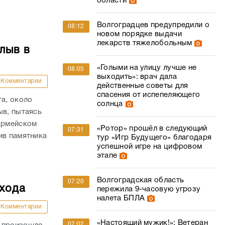
области
Волгоградцев предупредили о
08:12
новом порядке выдачи
лекарств тяжелобольным
лыв в
«Голыми на улицу лучше не
08:05
выходить»: врач дала
Комментарии
действенные советы для
спасения от испепеляющего
та, около
солнца
ыв, пытаясь
оармейском
«Ротор» прошёл в следующий
07:31
ив памятника
тур «Игр Будущего» благодаря
успешной игре на цифровом
этапе
Волгоградская область
07:20
ехода
пережила 9-часовую угрозу
налета БПЛА
Комментарии
«Настоящий мужик!»: Ветеран
07:02