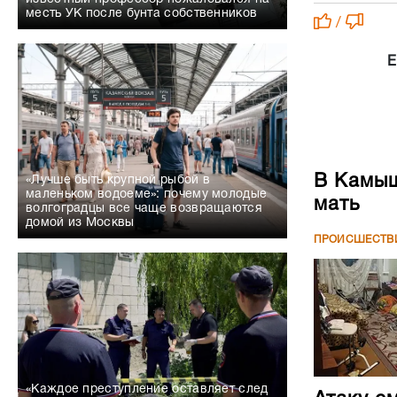
месть УК после бунта собственников
/
Е
В Камыш
«Лучше быть крупной рыбой в
маленьком водоеме»: почему молодые
мать
волгоградцы все чаще возвращаются
домой из Москвы
ПРОИСШЕСТВ
«Каждое преступление оставляет след