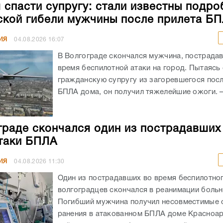
 спасти супругу: стали известны подро
ской гибели мужчины после прилета Б
ИЯ
04.08.2026
16:07
В Волгограде скончался мужчина, пострада
время беспилотной атаки на город. Пытаясь
гражданскую супругу из загоревшегося посл
БПЛА дома, он получил тяжелейшие ожоги. – 
граде скончался один из пострадавших
таки БПЛА
ИЯ
04.08.2026
11:30
Один из пострадавших во время беспилотног
волгоградцев скончался в реанимации боль
Погибший мужчина получил несовместимые 
ранения в атакованном БПЛА доме Красноа