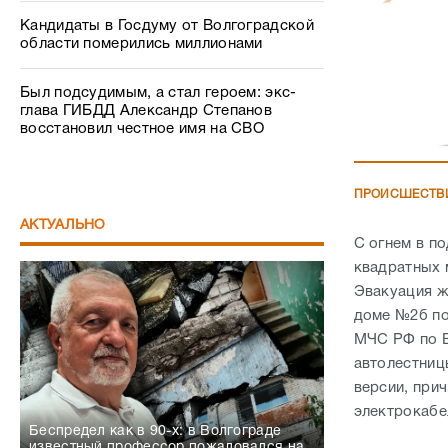
Кандидаты в Госдуму от Волгоградской
области померились миллионами
Был подсудимым, а стал героем: экс-
глава ГИБДД Александр Степанов
восстановил честное имя на СВО
ПРОИСШЕСТВ
АКТУАЛЬНО
С огнем в п
квадратных 
Эвакуация ж
доме №2б по
МЧС РФ по В
автолестниц
версии, при
электрокабе
Беспредел как в 90-х: в Волгограде
известный профессор пожаловался на