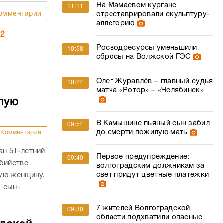
На Мамаевом кургане
11:11
омментарии
отреставрировали скульптуру-
аллегорию
02
Росводресурсы уменьшили
10:58
сбросы на Волжской ГЭС
Олег Журавлёв – главный судья
10:24
матча «Ротор» – «Челябинск»
лую
В Камышине пьяный сын забил
09:54
до смерти пожилую мать
Комментарии
н 51-летний
Первое предупреждение:
09:40
убийстве
волгоградским должникам за
свет придут цветные платежки
ую женщину,
, сын-
7 жителей Волгоградской
09:30
области подхватили опасные