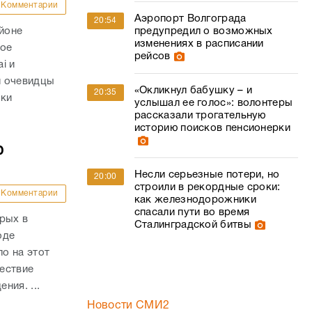
Комментарии
Аэропорт Волгограда
20:54
айоне
предупредил о возможных
изменениях в расписании
ное
рейсов
i и
и очевидцы
«Окликнул бабушку – и
20:35
вки
услышал ее голос»: волонтеры
рассказали трогательную
историю поисков пенсионерки
ю
Несли серьезные потери, но
20:00
строили в рекордные сроки:
Комментарии
как железнодорожники
спасали пути во время
рых в
Сталинградской битвы
оде
о на этот
ествие
ния. ...
Новости СМИ2