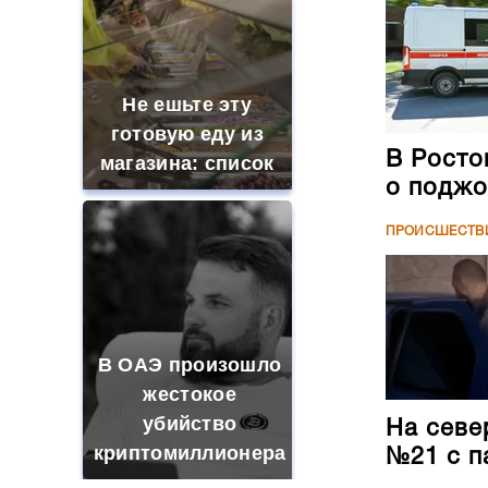
Не ешьте эту
готовую еду из
В Росто
магазина: список
о поджо
ПРОИСШЕСТВ
В ОАЭ произошло
жестокое
убийство
На севе
криптомиллионера
№21 с п