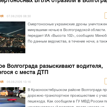
мертоносных БПЛА отразили в Волгогр
ИЯ
07.08.2026
08:30
Смертоносные украинские дроны уничтоже
минувшими ночью в Волгоградской области. 
передает ИА «Высота 102», сообщило Мино
По данным ведомства, в течение ночи, а такж
ре Волгограда разыскивают водителя,
гося с места ДТП
ИЯ
06.08.2026
13:16
В Краснооктябрьском районе Волгограда п
дорожно-транспортное происшествие с уча
пешехода. Как сообщили в ГУ МВД России по