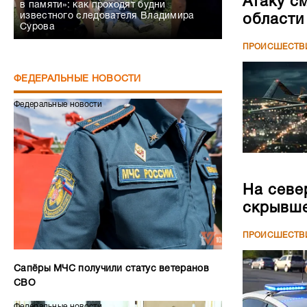
Атаку с
в памяти»: как проходят будни
известного следователя Владимира
области
Сурова
ПРОИСШЕСТВ
ФЕДЕРАЛЬНЫЕ НОВОСТИ
Федеральные новости
На севе
скрывше
ПРОИСШЕСТВ
Сапёры МЧС получили статус ветеранов
СВО
Федеральные новости