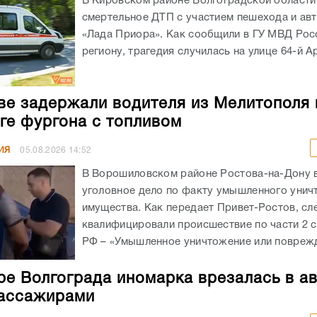
В Кировском районе Волгоградской област
смертельное ДТП с участием пешехода и ав
«Лада Приора». Как сообщили в ГУ МВД Рос
региону, трагедия случилась на улице 64-й А
ве задержали водителя из Мелитополя 
ге фургона с топливом
ИЯ
05.08.2026
14:52
В Ворошиловском районе Ростова-на-Дону
уголовное дело по факту умышленного унич
имущества. Как передает Привет-Ростов, сл
квалифицировали происшествие по части 2 с
РФ – «Умышленное уничтожение или поврежд
ре Волгограда иномарка врезалась в а
ассажирами