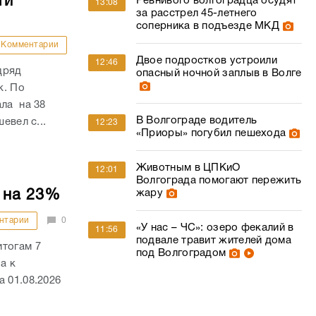
ти
Ревнивого волгоградца осудят
13:08
за расстрел 45-летнего
соперника в подъезде МКД
Комментарии
Двое подростков устроили
12:46
дряд
опасный ночной заплыв в Волге
к. По
ала на 38
В Волгограде водитель
евел с...
12:23
«Приоры» погубил пешехода
Животным в ЦПКиО
12:01
Волгограда помогают пережить
 на 23%
жару
нтарии
0
«У нас – ЧС»: озеро фекалий в
11:56
подвале травит жителей дома
итогам 7
под Волгоградом
а к
 01.08.2026