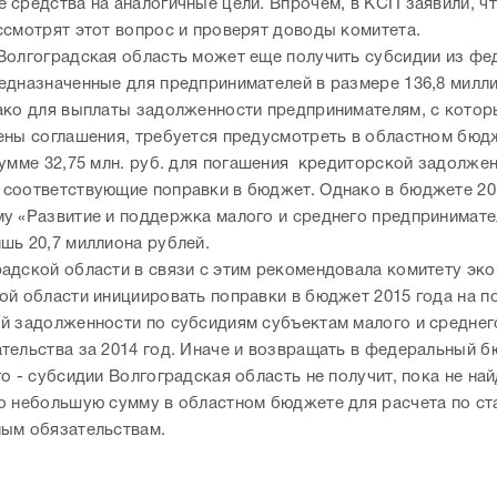
 средства на аналогичные цели. Впрочем, в КСП заявили, ч
ссмотрят этот вопрос и проверят доводы комитета.
Волгоградская область может еще получить субсидии из фе
едназначенные для предпринимателей в размере 136,8 милл
ако для выплаты задолженности предпринимателям, с котор
ены соглашения, требуется предусмотреть в областном бюд
сумме 32,75 млн. руб. для погашения кредиторской задолжен
соответствующие поправки в бюджет. Однако в бюджете 20
у «Развитие и поддержка малого и среднего предпринимате
шь 20,7 миллиона рублей.
адской области в связи с этим рекомендовала комитету эк
ой области инициировать поправки в бюджет 2015 года на п
й задолженности по субсидиям субъектам малого и среднег
тельства за 2014 год. Иначе и возвращать в федеральный 
о - субсидии Волгоградская область не получит, пока не на
о небольшую сумму в областном бюджете для расчета по с
ым обязательствам.