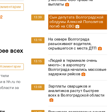
участника СВО права на
выплаты
омментарии
02
Сын депутата Волгоградской
13:39
облдумы Алексей Пополитов
погиб на СВО
На севере Волгограда
13:16
разыскивают водителя,
скрывшегося с места ДТП
рее всех
«Людей в терминале очень
13:15
много»: в аэропорту
Комментарии
Волгограда начались массовые
задержки рейсов
утили
 в hh.ru по
Зарплаты сварщиков и
13:08
области за
аналитиков растут быстрее
всех в Волгоградской области