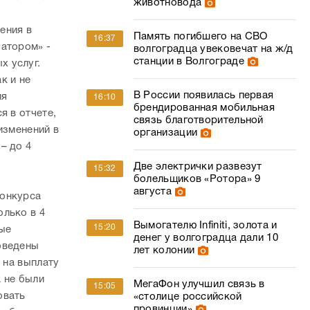
животновода
ения в
Память погибшего на СВО
16:37
батором» -
волгоградца увековечат на ж/д
станции в Волгограде
х услуг.
к и не
В России появилась первая
ия
16:10
брендированная мобильная
я в отчете,
связь благотворительной
изменений в
организации
– до 4
Две электрички развезут
15:32
болельщиков «Ротора» 9
августа
конкурса
олько в 4
Вымогателю Infiniti, золота и
15:20
ные
денег у волгоградца дали 10
оведены
лет колонии
 на выплату
 не были
МегаФон улучшил связь в
15:05
овать
«столице российской
провинции»