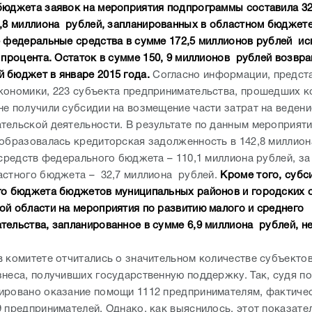
бюджета заявок на мероприятия подпрограммы составила 32
3,8 миллиона рублей, запланированных в областном бюджете
е федеральные средства в сумме 172,5 миллионов рублей и
 процента. Остаток в сумме 150, 9 миллионов рублей возвр
 бюджет в январе 2015 года.
Согласно информации, предст
кономики, 223 субъекта предпринимательства, прошедших 
не получили субсидии на возмещение части затрат на ведени
тельской деятельности. В результате по данным мероприяти
 образовалась кредиторская задолженность в 142,8 миллион
 средств федерального бюджета – 110,1 миллиона рублей, за
астного бюджета – 32,7 миллиона рублей.
Кроме того, субс
го бюджета бюджетов муниципальных районов и городских 
ой области на мероприятия по развитию малого и среднего
тельства, запланированное в сумме 6,9 миллиона рублей, н
в комитете отчитались о значительном количестве субъектов
знеса, получивших государственную поддержку. Так, судя по
ировано оказание помощи 1112 предпринимателям, фактиче
9 предпринимателей. Однако, как выяснилось, этот показате