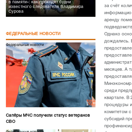
в памяти»: как проходят будни
за счёт кол
известного следователя Владимира
Сурова
информацион
аренду поме
подведомств
Однако осно
ФЕДЕРАЛЬНЫЕ НОВОСТИ
дождались. 
Федеральные новости
предоставле
предоставле
администрат
месяцев. А 
предоставля
Минэкономра
среди предп
квартале. В
процедуры и
комитетом с 
Сапёры МЧС получили статус ветеранов
субсидий пр
СВО
профинансир
Федеральные новости