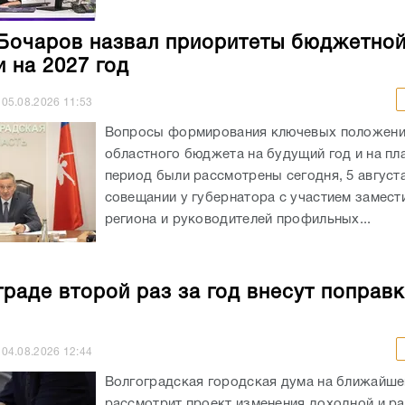
Бочаров назвал приоритеты бюджетно
и на 2027 год
05.08.2026
11:53
Вопросы формирования ключевых положен
областного бюджета на будущий год и на пл
период были рассмотрены сегодня, 5 августа
совещании у губернатора с участием замест
региона и руководителей профильных...
граде второй раз за год внесут поправк
04.08.2026
12:44
Волгоградская городская дума на ближайше
рассмотрит проект изменения доходной и р