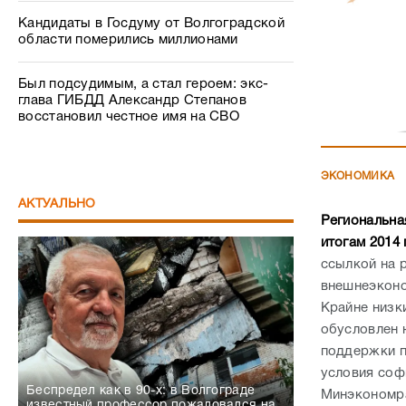
Кандидаты в Госдуму от Волгоградской
области померились миллионами
Был подсудимым, а стал героем: экс-
глава ГИБДД Александр Степанов
восстановил честное имя на СВО
ЭКОНОМИКА
АКТУАЛЬНО
Региональна
итогам 2014 
ссылкой на 
внешнеэконо
Крайне низк
обусловлен 
поддержки п
условия соф
Беспредел как в 90-х: в Волгограде
Минэкономра
известный профессор пожаловался на