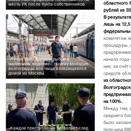
областного 
месть УК после бунта собственников
рублей из 3
В результат
лишь на 12,5
федеральный
комитетом э
процедуры, 
предпринима
начало года
«Лучше быть крупной рыбой в
маленьком водоеме»: почему молодые
них: за счёт
волгоградцы все чаще возвращаются
средств обл
домой из Москвы
из областно
Волгоградск
предпринима
на 100%.
Между тем, 
среднего би
было заплан
«Каждое преступление оставляет след
получили 88