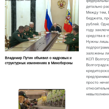
федеральные
детально ра
Между тем, 
бюджета, пр
рублей. Одн
году заключ
средства в 
Нужны лишь 
подпрограмм
заложены ли
Владимир Путин объявил о кадровых и
КСП Волгогр
структурных изменениях в Минобороны
Волгоградск
кредиторско
предпринима
просто нечег
относительн
невыполненн