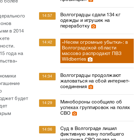
то более
Волгоградцы сдали 134 кг
дерального
14:57
одежды и игрушек на
ионов
переработку
ыми в 2014
жете
«Несем огромные убытки»: в
14:42
ности.
Волгоградской области
15 года на
массово распродают ПВЗ
Wildberries
льства»
Волгоградцы продолжают
ономики
14:34
жаловаться на сбой интернет-
огашение
соединения
о
бюджет будет
Минобороны сообщило об
14:29
йдет
успехах группировок на полях
СВО
тарым
Суд в Волгограде лишил
14:06
фиктивную жену погибшего