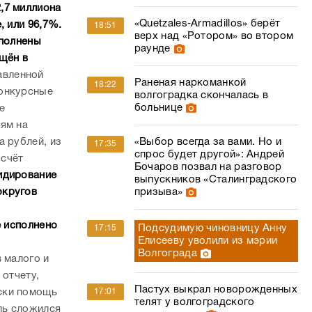
,7 миллиона
«Quetzales‑Armadillos» берёт
, или 96,7%.
18:51
верх над «Ротором» во втором
сполнены
раунде
ащён в
авленной
Раненая наркоманкой
18:22
конкурсные
волгоградка скончалась в
больнице
е
ям на
а рублей, из
«Выбор всегда за вами. Но и
17:35
спрос будет другой»: Андрей
 счёт
Бочаров позвал на разговор
идирование
выпускников «Сталинградского
округов
призыва»
е исполнено
Подсудимую чиновницу Анну
17:15
Елисееву уволили из мэрии
Волгограда
 малого и
 отчету,
Пастух выкрал новорожденных
ски помощь
17:01
телят у волгоградского
ль сложился