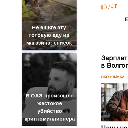
/
Е
Не ешьте эту
готовую еду из
магазина: список
Зарплат
в Волго
ЭКОНОМИКА
В ОАЭ произошло
жестокое
убийство
криптомиллионера