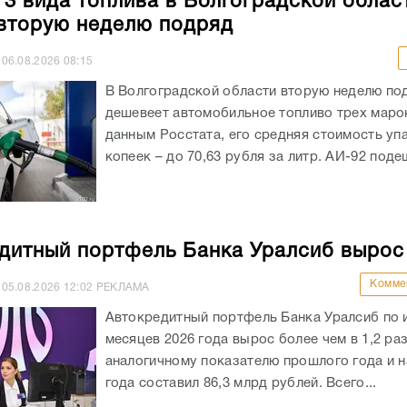
 3 вида топлива в Волгоградской облас
вторую неделю подряд
06.08.2026
08:15
В Волгоградской области вторую неделю по
дешевеет автомобильное топливо трех маро
данным Росстата, его средняя стоимость уп
копеек – до 70,63 рубля за литр. АИ-92 подеш
дитный портфель Банка Уралсиб вырос
Комме
05.08.2026
12:02
РЕКЛАМА
Автокредитный портфель Банка Уралсиб по 
месяцев 2026 года вырос более чем в 1,2 раз
аналогичному показателю прошлого года и на
года составил 86,3 млрд рублей. Всего...