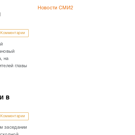
Новости СМИ2
й
Комментарии
ий
ановый
, на
ителей главы
и в
Комментарии
м заседании
асходной