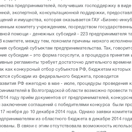
ичества предпринимателей, получивших господдержку в виде
ной, экспертной, консультационной поддержки, предоставл
щений и имущества, которая оказывается ГАУ «Бизнес-инку
енным комитету учреждением, посредством государственны
вной помощи - денежных субсидий - 223 предпринимателя та
В комитете, между тем, пояснили причины низкого исполнен
ния субсидий субъектам предпринимательства. Так, говоритс
ние субсидии – это форма госуслуги, а процедура принятия 
ивные регламенты требует достаточно длительного времени 
так как конкурсный отбор субъектов РФ, бюджетам которых
ются субсидии из федерального бюджета, проводится
звития РФ ежегодно в мае - июле, процедуры проведения 
ринимателей в Волгоградской области возможно провести т
 2014 году приём документов от предпринимателей, конкурс
 заключение соглашений с победителями конкурса были пр
17 ноября до 10 декабря 2014 года. Однако заявки комитета
едпринимателям из областного бюджета в декабре 2014 года
ованы. В связи с этим отсутствовала возможность использ