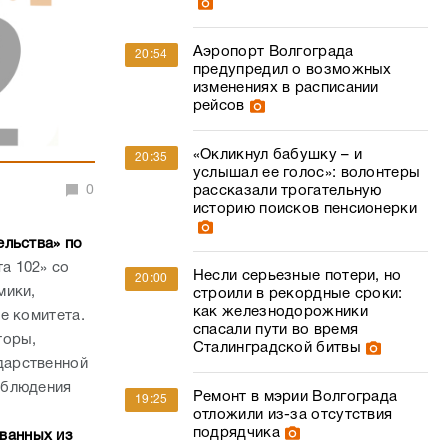
Аэропорт Волгограда
20:54
предупредил о возможных
изменениях в расписании
рейсов
«Окликнул бабушку – и
20:35
услышал ее голос»: волонтеры
0
рассказали трогательную
историю поисков пенсионерки
ельства» по
а 102» со
Несли серьезные потери, но
20:00
мики,
строили в рекордные сроки:
как железнодорожники
е комитета.
спасали пути во время
торы,
Сталинградской битвы
дарственной
облюдения
Ремонт в мэрии Волгограда
19:25
отложили из-за отсутствия
подрядчика
ванных из