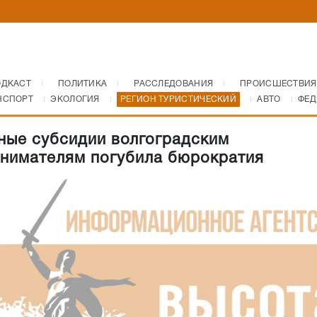
ОДКАСТ
ПОЛИТИКА
РАССЛЕДОВАНИЯ
ПРОИСШЕСТВИЯ
НСПОРТ
ЭКОЛОГИЯ
РЕГИОН ТУРИСТИЧЕСКИЙ
АВТО
ФЕД
ые субсидии волгоградским
нимателям погубила бюрократия