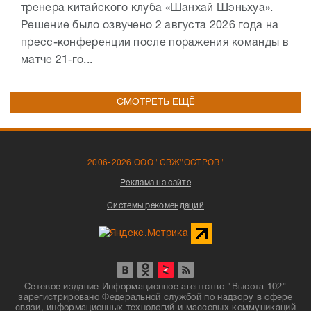
тренера китайского клуба «Шанхай Шэньхуа».
Решение было озвучено 2 августа 2026 года на
пресс-конференции после поражения команды в
матче 21‑го...
СМОТРЕТЬ ЕЩЁ
2006-2026 ООО "СВЖ"ОСТРОВ"
Реклама на сайте
Системы рекомендаций
Сетевое издание Информационное агентство "Высота 102"
зарегистрировано Федеральной службой по надзору в сфере
связи, информационных технологий и массовых коммуникаций