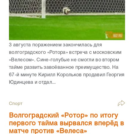
3 августа поражением закончилась для
волгоградского «Ротора» встреча с московским
«Велесом». Сине-голубые не смогли во втором
тайме развить завоёванное преимущество. На
67-й минуте Кирилл Корольков продавил Георгия
Юдинцева и отдал...
Спорт
Волгоградский «Ротор» по итогу
первого тайма вырвался вперёд в
матче против «Велеса»