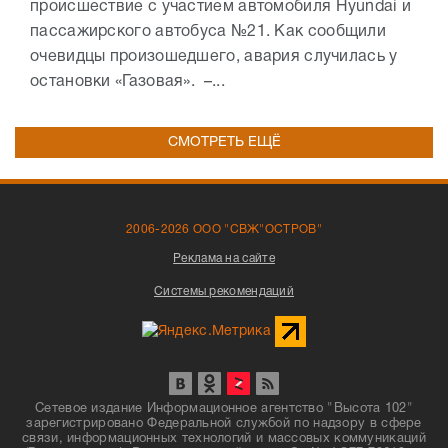
происшествие с участием автомобиля Hyundai и
пассажирского автобуса №21. Как сообщили
очевидцы произошедшего, авария случилась у
остановки «Газовая». –...
СМОТРЕТЬ ЕЩЁ
2006-2026 ООО "СВЖ"ОСТРОВ"
Реклама на сайте
Системы рекомендаций
Сетевое издание Информационное агентство "Высота 102"
зарегистрировано Федеральной службой по надзору в сфере
связи, информационных технологий и массовых коммуникаций