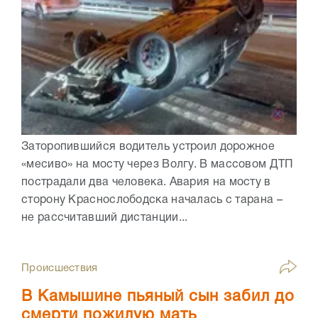
Заторопившийся водитель устроил дорожное
«месиво» на мосту через Волгу. В массовом ДТП
пострадали два человека. Авария на мосту в
сторону Краснослободска началась с тарана –
не рассчитавший дистанции...
Происшествия
В Камышине пьяный сын забил до
смерти пожилую мать