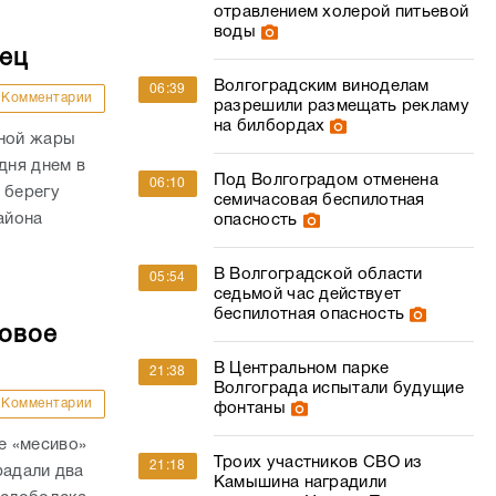
отравлением холерой питьевой
воды
дец
Волгоградским виноделам
06:39
Комментарии
разрешили размещать рекламу
на билбордах
сной жары
дня днем в
Под Волгоградом отменена
06:10
 берегу
семичасовая беспилотная
айона
опасность
В Волгоградской области
05:54
седьмой час действует
беспилотная опасность
совое
В Центральном парке
21:38
Волгограда испытали будущие
Комментарии
фонтаны
е «месиво»
Троих участников СВО из
21:18
радали два
Камышина наградили