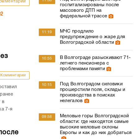
11:38
омментарии
госпитализированы после
массового ДТП на
02
федеральной трассе
МЧС продлило
11:19
предупреждение о жаре для
Волгоградской области
без
В Волгограде разыскивают 71-
10:55
летнего пенсионера с
проблемами памяти
Комментарии
Под Волгоградом силовики
10:15
оставил
прошерстили поля, склады и
 ранее
производства в поисках
нелегалов
 в
а 7-я
Меловые горы Волгоградской
09:58
области: где находятся самые
высокие меловые склоны
после
Европы и как до них добраться