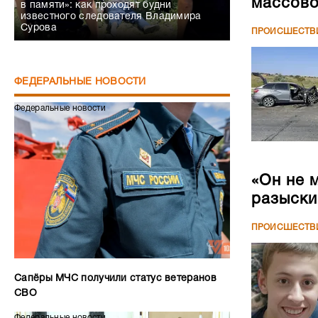
массово
в памяти»: как проходят будни
известного следователя Владимира
Сурова
ПРОИСШЕСТВ
ФЕДЕРАЛЬНЫЕ НОВОСТИ
Федеральные новости
«Он не 
разыски
ПРОИСШЕСТВ
Сапёры МЧС получили статус ветеранов
СВО
Федеральные новости