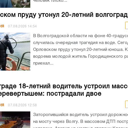
человек плохо...
ском пруду утонул 20-летний волгогра
ИЯ
07.08.2026
14:54
В Волгоградской области на фоне 40-граду
случилась очередная трагедия на воде. Сего
Орловском пруду утонул 20-летний юноша. К
водоема молодой житель Городищенского р
приехал...
граде 18-летний водитель устроил мас
еревертышем: пострадали двое
ИЯ
07.08.2026
12:58
Заторопившийся водитель устроил дорожно
на мосту через Волгу. В массовом ДТП пост