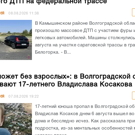
го ДТП на федеральной трассе
ИЯ
08.08.2026
11:38
В Камышинском районе Волгоградской обла
произошло массовое ДТП с участием фуры 
легковых автомобилей. Машины столкнулись
августа на участке саратовской трассы в гр
Белогорка. - В...
может без взрослых»: в Волгоградской 
вают 17-летнего Владислава Косакова
ИЯ
07.08.2026
19:22
17-летний юноша пропал в Волгоградской об
Владислав Косаков днем 6 августа вышел во
дома и бесследно исчез. Как рассказала пр
подростка, из-за ментальных особенностей