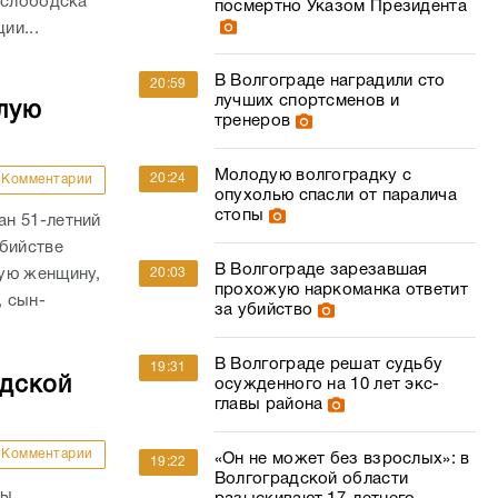
ослободска
посмертно Указом Президента
ии...
В Волгограде наградили сто
20:59
лучших спортсменов и
лую
тренеров
Молодую волгоградку с
20:24
Комментарии
опухолью спасли от паралича
стопы
н 51-летний
убийстве
В Волгограде зарезавшая
ую женщину,
20:03
прохожую наркоманка ответит
, сын-
за убийство
В Волгограде решат судьбу
19:31
адской
осужденного на 10 лет экс-
главы района
Комментарии
«Он не может без взрослых»: в
19:22
Волгоградской области
ны