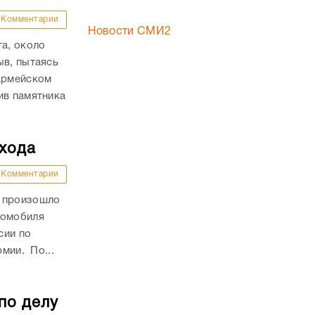
Комментарии
Новости СМИ2
та, около
ыв, пытаясь
оармейском
ив памятника
ехода
Комментарии
и произошло
томобиля
сии по
рмии. По...
по делу