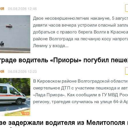
ИЯ
06.08.2026
12:46
Двое несовершеннолетних накануне, 5 авгус
девяти часов вечера устроили опасный запл
добраться с правого берега Волги в Красн
районе Волгограда на песчаную косу напрот
Ленину у входа...
граде водитель «Приоры» погубил пеш
ИЯ
06.08.2026
12:23
В Кировском районе Волгоградской област
смертельное ДТП с участием пешехода и ав
«Лада Приора». Как сообщили в ГУ МВД Рос
региону, трагедия случилась на улице 64-й А
ве задержали водителя из Мелитополя 