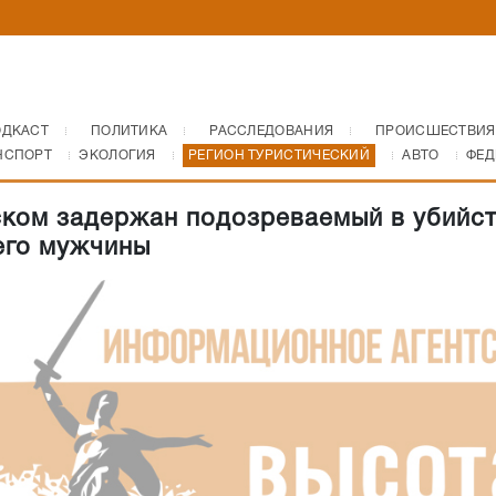
ОДКАСТ
ПОЛИТИКА
РАССЛЕДОВАНИЯ
ПРОИСШЕСТВИЯ
НСПОРТ
ЭКОЛОГИЯ
РЕГИОН ТУРИСТИЧЕСКИЙ
АВТО
ФЕД
ком задержан подозреваемый в убийс
его мужчины