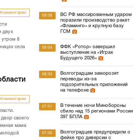
Комментарии
ВС РФ массированным ударом
09:38
поразили производство ракет
сти
«Фламинго» и крупную базу
ГСМ
и двух
 утром 8
аницах села
ФФК «Ротор» завершил
09:04
выступление на «Играх
Будущего 2026»
Волгоградцам заморозят
08:33
области
переводы из-за
подозрительных приложений
на телефоне
Комментарии
В течение ночи Минобороны
07:51
ласти.
сбило над 15 регионами России
397 БПЛА
 двор своего
иемная мама
Волгоградцев предупредили о
 молодой
07:00
фейке про диверсии с