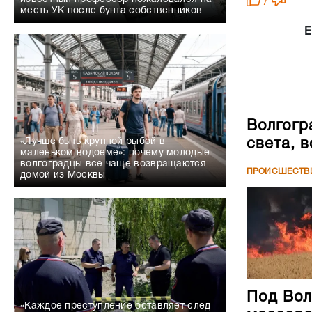
/
месть УК после бунта собственников
Е
Волгогр
света, 
«Лучше быть крупной рыбой в
маленьком водоеме»: почему молодые
волгоградцы все чаще возвращаются
ПРОИСШЕСТВ
домой из Москвы
Под Вол
«Каждое преступление оставляет след