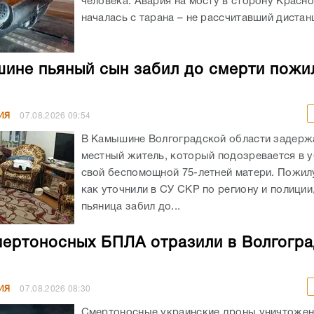
человека. Авария на мосту в сторону Красн
началась с тарана – не рассчитавший дистанц
ине пьяный сын забил до смерти пожи
ИЯ
07.08.2026
09:54
В Камышине Волгоградской области задержа
местный житель, который подозревается в 
свой беспомощной 75-летней матери. Пожил
как уточнили в СУ СКР по региону и полиции
пьяница забил до...
мертоносных БПЛА отразили в Волгогр
ИЯ
07.08.2026
08:30
Смертоносные украинские дроны уничтоже