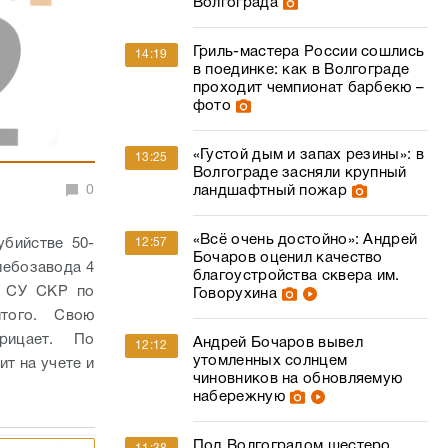
Волгограда
Гриль-мастера России сошлись
14:19
в поединке: как в Волгограде
проходит чемпионат барбекю –
фото
«Густой дым и запах резины»: в
13:25
Волгограде засняли крупный
0
ландшафтный пожар
«Всё очень достойно»: Андрей
бийстве 50-
12:57
Бочаров оценил качество
лебозавода 4
благоустройства сквера им.
е СУ СКР по
Говорухина
того. Свою
рицает. По
Андрей Бочаров вывел
12:12
утомленных солнцем
т на учете и
чиновников на обновляемую
набережную
Под Волгоградом шестеро