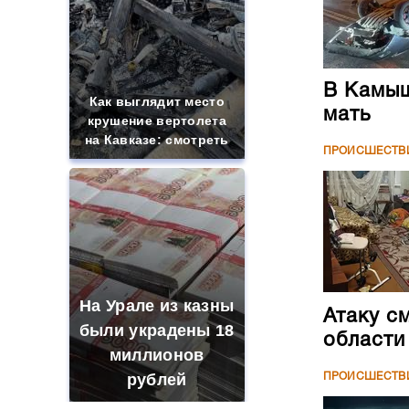
В Камыш
Как выглядит место
мать
крушение вертолета
на Кавказе: смотреть
ПРОИСШЕСТВ
На Урале из казны
Атаку с
были украдены 18
области
миллионов
рублей
ПРОИСШЕСТВ