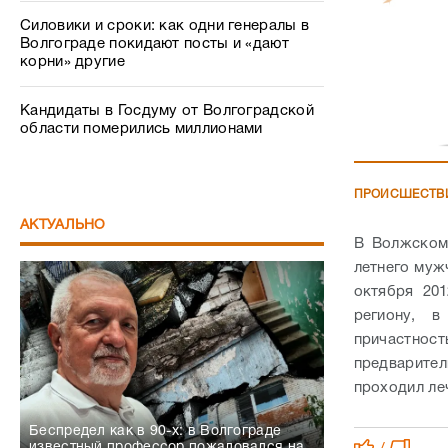
Силовики и сроки: как одни генералы в
Волгограде покидают посты и «дают
корни» другие
Кандидаты в Госдуму от Волгоградской
области померились миллионами
ПРОИСШЕСТВ
АКТУАЛЬНО
В Волжском
летнего муж
октября 20
региону, 
причастно
предварител
проходил ле
Беспредел как в 90-х: в Волгограде
известный профессор пожаловался на