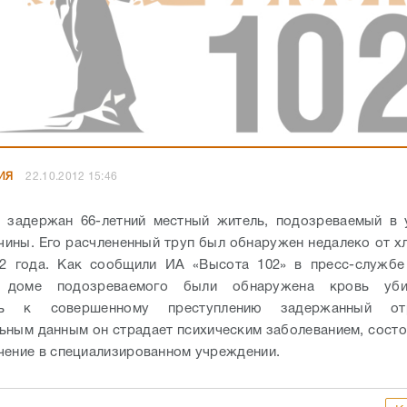
ИЯ
22.10.2012 15:46
 задержан 66-летний местный житель, подозреваемый в у
чины. Его расчлененный труп был обнаружен недалеко от х
12 года. Как сообщили ИА «Высота 102» в пресс-служб
в доме подозреваемого были обнаружена кровь уби
сть к совершенному преступлению задержанный от
ьным данным он страдает психическим заболеванием, состои
чение в специализированном учреждении.