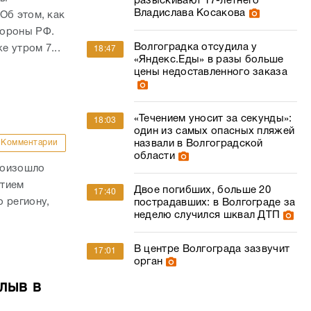
разыскивают 17-летнего
Владислава Косакова
Об этом, как
бороны РФ.
Волгоградка отсудила у
е утром 7...
18:47
«Яндекс.Еды» в разы больше
цены недоставленного заказа
«Течением уносит за секунды»:
18:03
один из самых опасных пляжей
Комментарии
назвали в Волгоградской
области
роизошло
стием
Двое погибших, больше 20
17:40
 региону,
пострадавших: в Волгограде за
неделю случился шквал ДТП
В центре Волгограда зазвучит
17:01
орган
лыв в