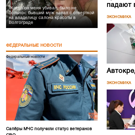
падают 
«Когда он меня убивал, было не
больно»: бывший муж напал с отверткой
ЭКОНОМИКА
на владелицу салона красоты в
Волгограде
ФЕДЕРАЛЬНЫЕ НОВОСТИ
Федеральные новости
Автокре
ЭКОНОМИКА
Сапёры МЧС получили статус ветеранов