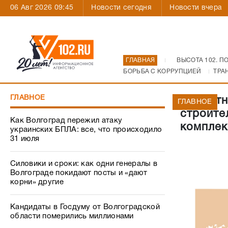
06 Авг 2026 09:45
Новости сегодня
Новости вчера
ГЛАВНАЯ
ВЫСОТА 102. П
БОРЬБА С КОРРУПЦИЕЙ
ТРА
ГЛАВНОЕ
Областн
ГЛАВНОЕ
строите
Как Волгоград пережил атаку
комплек
украинских БПЛА: все, что происходило
31 июля
Силовики и сроки: как одни генералы в
Волгограде покидают посты и «дают
корни» другие
Кандидаты в Госдуму от Волгоградской
области померились миллионами