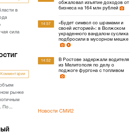
обжаловал изъятие доходов от
бизнеса на 164 млн рублей
бласти в
года
«Будет символ со шрамами и
14:57
е
своей историей»: в Волжском
чая сила
украденного вандалом суслика
подбросили в мусорном мешке
остиг
В Ростове задержали водителя
14:52
из Мелитополя по делу о
поджоге фургона с топливом
Комментарии
 объем
чном рынке
алогичным
 По...
Новости СМИ2
ный