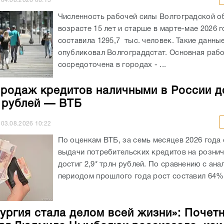
04.08.2026
08:13
Численность рабочей силы Волгоградской о
возрасте 15 лет и старше в марте-мае 2026 
составила 1295,7 тыс. человек. Такие данны
опубликовал Волгограддстат. Основная рабо
сосредоточена в городах - ...
родаж кредитов наличными в России д
н рублей — ВТБ
03.08.2026
10:22
По оценкам ВТБ, за семь месяцев 2026 года
выдачи потребительских кредитов на розни
достиг 2,9* трлн рублей. По сравнению с ан
периодом прошлого года рост составил 64%.
ургия стала делом всей жизни»: Почет