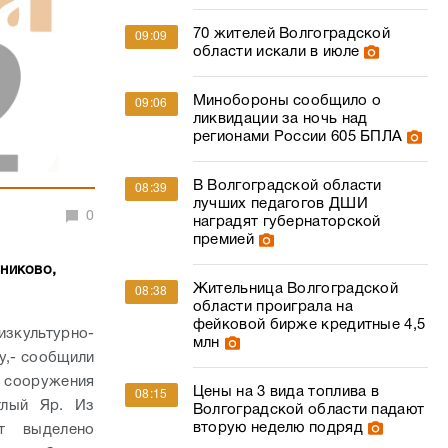
70 жителей Волгоградской
09:09
области искали в июле
Минобороны сообщило о
09:06
ликвидации за ночь над
регионами России 605 БПЛА
В Волгоградской области
08:39
лучших педагогов ДШИ
0
наградят губернаторской
премией
никово,
Жительница Волгоградской
08:38
области проиграла на
фейковой бирже кредитные 4,5
зкультурно-
млн
у,- сообщили
 сооружения
Цены на 3 вида топлива в
08:15
тлый Яр. Из
Волгоградской области падают
вторую неделю подряд
т выделено