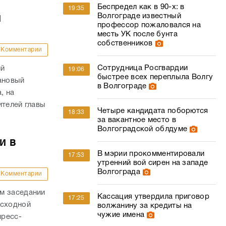
Беспредел как в 90-х: в
19:35
Волгограде известный
й
профессор пожаловался на
месть УК после бунта
собственников
Комментарии
Сотрудница Росгвардии
ий
19:06
быстрее всех переплыла Волгу
ановый
в Волгограде
, на
ителей главы
Четыре кандидата поборются
18:33
за вакантное место в
Волгоградской облдуме
и в
В мэрии прокомментировали
17:53
утренний вой сирен на западе
Волгограда
Комментарии
м заседании
Кассация утвердила приговор
17:25
асходной
волжанину за кредиты на
чужие имена
пресс-