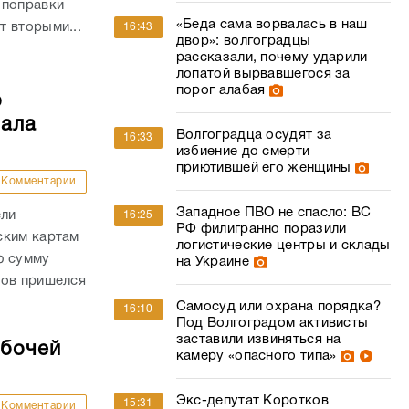
 поправки
«Беда сама ворвалась в наш
 вторыми...
16:43
двор»: волгоградцы
рассказали, почему ударили
лопатой вырвавшегося за
порог алабая
о
чала
Волгоградца осудят за
16:33
избиение до смерти
приютившей его женщины
Комментарии
Западное ПВО не спасло: ВС
ели
16:25
РФ филигранно поразили
ским картам
логистические центры и склады
ю сумму
на Украине
дов пришелся
Самосуд или охрана порядка?
16:10
Под Волгоградом активисты
заставили извиняться на
абочей
камеру «опасного типа»
Экс-депутат Коротков
15:31
Комментарии