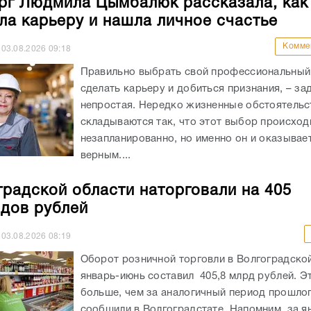
рг Людмила Цымбалюк рассказала, как
ла карьеру и нашла личное счастье
Комме
03.08.2026
09:18
Правильно выбрать свой профессиональный 
сделать карьеру и добиться признания, – за
непростая. Нередко жизненные обстоятельс
складываются так, что этот выбор происход
незапланированно, но именно он и оказывае
верным....
градской области наторговали на 405
дов рублей
03.08.2026
08:19
Оборот розничной торговли в Волгоградской
январь-июнь составил 405,8 млрд рублей. Э
больше, чем за аналогичный период прошлог
сообщили в Волгоградстате. Напомним, за я