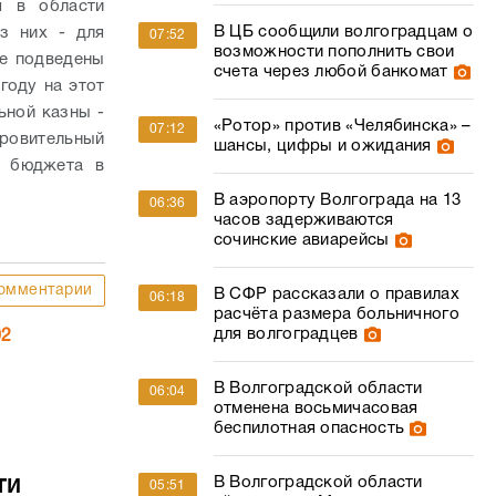
я в области
В ЦБ сообщили волгоградцам о
з них - для
07:52
возможности пополнить свои
ке подведены
счета через любой банкомат
году на этот
ьной казны -
«Ротор» против «Челябинска» –
07:12
ровительный
шансы, цифры и ожидания
о бюджета в
В аэропорту Волгограда на 13
06:36
часов задерживаются
сочинские авиарейсы
омментарии
В СФР рассказали о правилах
06:18
расчёта размера больничного
для волгоградцев
02
В Волгоградской области
06:04
отменена восьмичасовая
беспилотная опасность
ти
В Волгоградской области
05:51