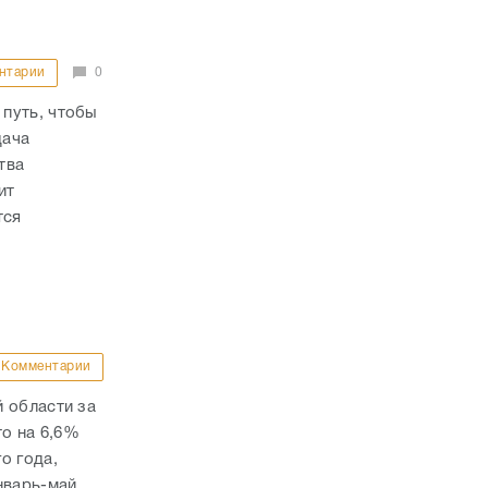
нтарии
0
путь, чтобы
дача
тва
ит
тся
Комментарии
 области за
то на 6,6%
о года,
нварь-май