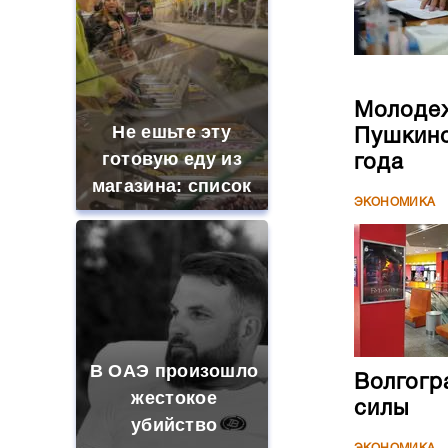
Молодеж
Не ешьте эту
Пушкинс
готовую еду из
года
магазина: список
ЭКОНОМИКА
В ОАЭ произошло
Волгогр
жестокое
силы
убийство