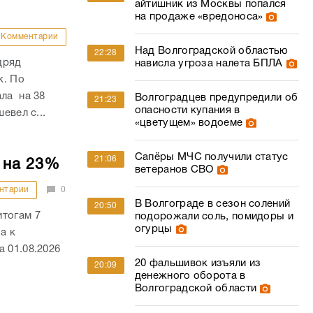
айтишник из Москвы попался
на продаже «вредоноса»
Комментарии
Над Волгоградской областью
22:28
дряд
нависла угроза налета БПЛА
к. По
ала на 38
Волгоградцев предупредили об
21:23
опасности купания в
евел с...
«цветущем» водоеме
Сапёры МЧС получили статус
21:06
 на 23%
ветеранов СВО
нтарии
0
В Волгограде в сезон солений
20:50
итогам 7
подорожали соль, помидоры и
огурцы
а к
 01.08.2026
20 фальшивок изъяли из
20:09
денежного оборота в
Волгоградской области