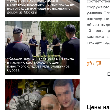
«Лучше быть крупной рыбой в
соответстве
маленьком водоеме»: почему молодые
сооружаютс
волгоградцы все чаще возвращаются
домой из Москвы
училища Оли
инженерные 
объект выде
10 млн. р
комплекс в
текущем год
«Каждое преступление оставляет след
в памяти»: как проходят будни
/
известного следователя Владимира
Сурова
Е
Цены на