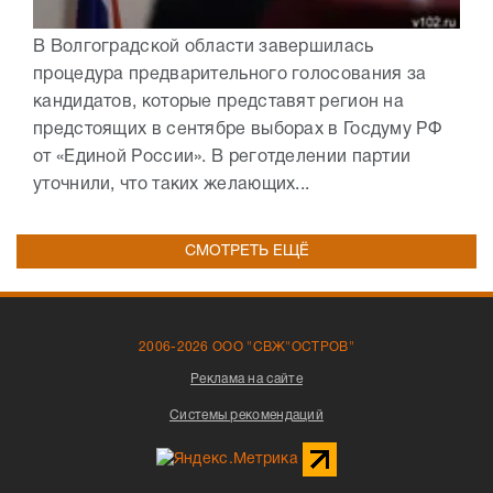
В Волгоградской области завершилась
процедура предварительного голосования за
кандидатов, которые представят регион на
предстоящих в сентябре выборах в Госдуму РФ
от «Единой России». В реготделении партии
уточнили, что таких желающих...
СМОТРЕТЬ ЕЩЁ
2006-2026 ООО "СВЖ"ОСТРОВ"
Реклама на сайте
Системы рекомендаций