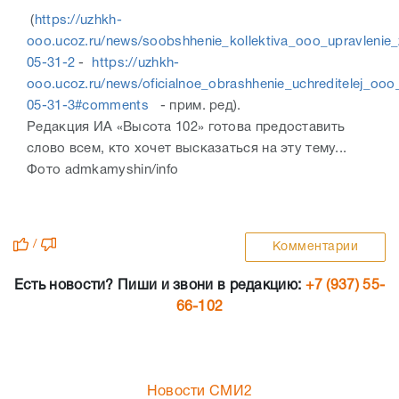
(
https://uzhkh-
ooo.ucoz.ru/news/soobshhenie_kollektiva_ooo_upravlenie
05-31-2
-
https://uzhkh-
ooo.ucoz.ru/news/oficialnoe_obrashhenie_uchreditelej_oo
05-31-3#comments
- прим. ред).
Редакция ИА «Высота 102» готова предоставить
слово всем, кто хочет высказаться на эту тему...
Фото admkamyshin/info
/
Комментарии
Есть новости? Пиши и звони в редакцию:
+7 (937) 55-
66-102
Новости СМИ2