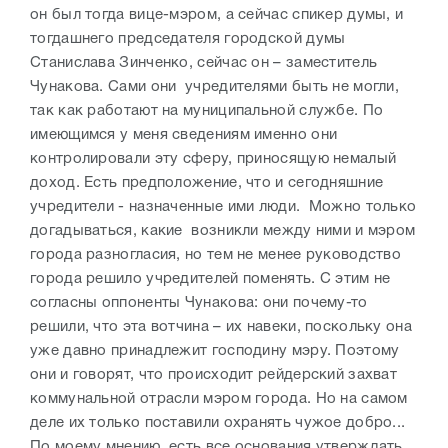
он был тогда вице-мэром, а сейчас спикер думы, и
тогдашнего председателя городской думы
Станислава Зинченко, сейчас он – заместитель
Чунакова. Сами они учредителями быть не могли,
так как работают на муниципальной службе. По
имеющимся у меня сведениям именно они
контролировали эту сферу, приносящую немалый
доход. Есть предположение, что и сегодняшние
учредители - назначенные ими люди. Можно только
догадываться, какие возникли между ними и мэром
города разногласия, но тем не менее руководство
города решило учредителей поменять. С этим не
согласны оппоненты Чунакова: они почему-то
решили, что эта вотчина – их навеки, поскольку она
уже давно принадлежит господину мэру. Поэтому
они и говорят, что происходит рейдерский захват
коммунальной отрасли мэром города. Но на самом
деле их только поставили охранять чужое добро...
По моему мнению, есть все основания утверждать,