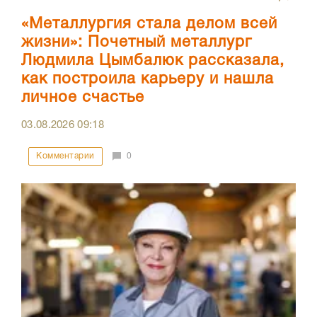
«Металлургия стала делом всей
жизни»: Почетный металлург
Людмила Цымбалюк рассказала,
как построила карьеру и нашла
личное счастье
03.08.2026
09:18
Комментарии
0