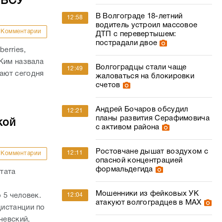
 ВСУ
В Волгограде 18-летний
12:58
водитель устроил массовое
Комментарии
ДТП с перевертышем:
пострадали двое
erries,
Ким назвала
Волгоградцы стали чаще
12:49
ают сегодня
жаловаться на блокировки
счетов
Андрей Бочаров обсудил
12:21
планы развития Серафимовича
кой
с активом района
Ростовчане дышат воздухом с
12:11
Комментарии
опасной концентрацией
формальдегида
тата
Мошенники из фейковых УК
 5 человек.
12:04
атакуют волгоградцев в МАХ
истанции по
чевский,