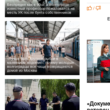
Беспредел как в 90-х: в Волгограде
/
известный профессор пожаловался на
месть УК после бунта собственников
Е
РЕКЛАМА
«Лучше быть крупной рыбой в
маленьком водоеме»: почему молодые
волгоградцы все чаще возвращаются
домой из Москвы
«Докуме