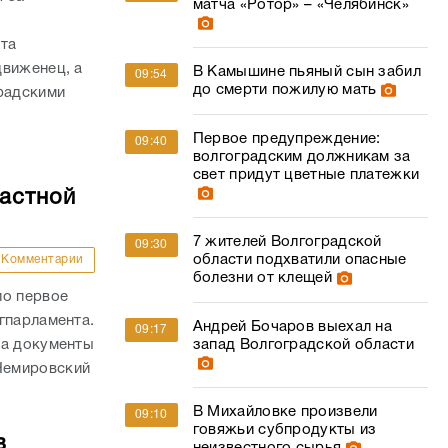
матча «Ротор» – «Челябинск»
ата
движенец, а
В Камышине пьяный сын забил
09:54
до смерти пожилую мать
радскими
Первое предупреждение:
09:40
волгоградским должникам за
свет придут цветные платежки
ластной
7 жителей Волгоградской
09:30
области подхватили опасные
Комментарии
болезни от клещей
ло первое
гпарламента.
Андрей Бочаров выехал на
09:17
на документы
запад Волгоградской области
Немировский
В Михайловке произвели
09:10
говяжьи субпродукты из
в