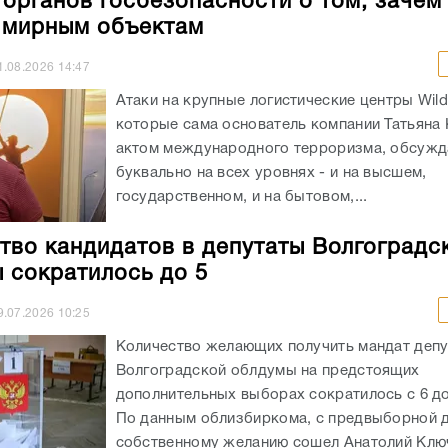
 органов госбезопасности о том, зачем
 мирным объектам
1.08.2026
14:47
Атаки на крупные логистические центры Wildb
которые сама основатель компании Татьяна 
актом международного терроризма, обсужд
буквально на всех уровнях - и на высшем,
государственном, и на бытовом,...
тво кандидатов в депутаты Волгоградс
 сократилось до 5
9.07.2026
10:25
Количество желающих получить мандат депу
Волгоградской облдумы на предстоящих
дополнительных выборах сократилось с 6 до
По данным облизбиркома, с предвыборной д
собственному желанию сошел Анатолий Клю