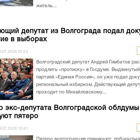
житель...
ющий депутат из Волгограда подал до
тие в выборах
0.07.2026
07:22
Волгоградский депутат Андрей Гимбатов ра
продлить «прописку» в Госдуме. Выдвинуты
партией «Единая Россия», он уже подал док
региональный избирком. Действующий депу
проходит по Михайловскому...
о экс-депутата Волгоградской облдумы
уют пятеро
3.07.2026
10:41
Пятеро волгоградцев планируют побороться