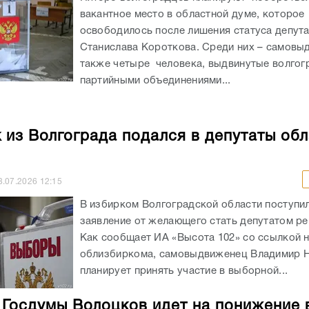
вакантное место в областной думе, которое
освободилось после лишения статуса депут
Станислава Короткова. Среди них – самовы
также четыре человека, выдвинутые волгог
партийными объединениями...
 из Волгограда подался в депутаты об
8.07.2026
12:15
В избирком Волгоградской области поступи
заявление от желающего стать депутатом ре
Как сообщает ИА «Высота 102» со ссылкой 
облизбиркома, самовыдвиженец Владимир 
планирует принять участие в выборной...
 Госдумы Волоцков идет на понижение 