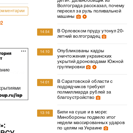
дети»: дальнобойщик из
Волгограда рассказал, почему
пересел за руль поливальной
омментарии
машины
02
В Орловском пруду утонул 20-
14:54
летний волгоградец
Опубликованы кадры
14:10
уничтожения украинских
укрытий дроноводами Южной
группировки
В Саратовской области с
14:01
подрядчиков требуют
полмиллиарда рублей за
благоустройство
Били на суше и в море:
13:16
Минобороны подвело итог
недели массированных ударов
»:
по целям на Украине