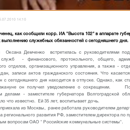
5.07.2010 14:10
ченец, как сообщили корр. ИА "Высота 102" в аппарате губе
к выполнению служебных обязанностей с сегодняшнего дня.
я Оксана Демченко встретилась с руководителями под
лужб - финансового, протокольного, общего, админ
ого отделов, организационного управления, а также - отд
дан, записи актов гражданского состояния. Что касаетс
н с сегодняшнего дня находится в отпуске. Однако, как ст
 накануне он получил уведомление о сокращении. П
м делами - заместителе губернатора Волгоградской обл
о что известно. Ей 35 лет, воспитывает дочь.
 приехала из Москвы, ранее работала руководителем депар
а регионального развития РФ, заместителем директора по 
ым вопросам ОАО " Российские коммунальные системы".