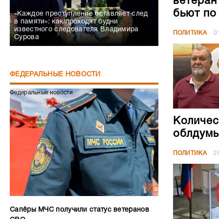
ветеран
бьют по
«Каждое преступление оставляет след
в памяти»: как проходят будни
известного следователя Владимира
ПОЛИТИКА
0
Сурова
ФЕДЕРАЛЬНЫЕ НОВОСТИ
Федеральные новости
Количес
облдумы
ПОЛИТИКА
2
Сапёры МЧС получили статус ветеранов