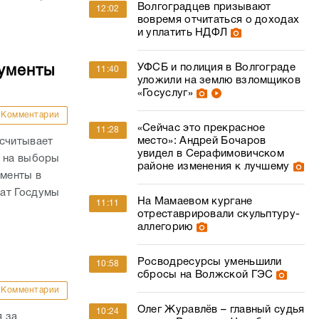
Волгоградцев призывают
12:02
вовремя отчитаться о доходах
и уплатить НДФЛ
УФСБ и полиция в Волгограде
кументы
11:40
уложили на землю взломщиков
«Госуслуг»
Комментарии
«Сейчас это прекрасное
11:28
место»: Андрей Бочаров
ссчитывает
увидел в Серафимовичском
й на выборы
районе изменения к лучшему
ументы в
тат Госдумы
На Мамаевом кургане
11:11
отреставрировали скульптуру-
аллегорию
Росводресурсы уменьшили
10:58
сбросы на Волжской ГЭС
Комментарии
Олег Журавлёв – главный судья
10:24
 за