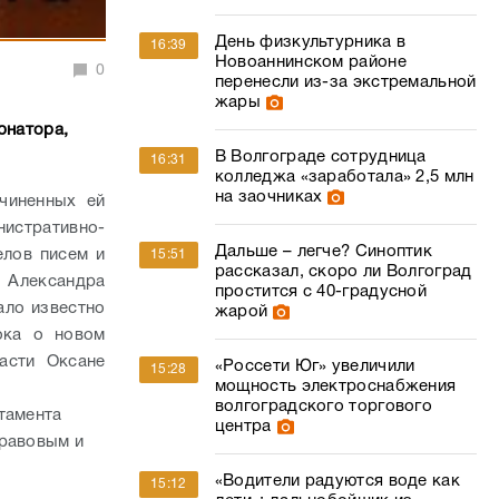
День физкультурника в
16:39
Новоаннинском районе
0
перенесли из-за экстремальной
жары
рнатора,
В Волгограде сотрудница
16:31
колледжа «заработала» 2,5 млн
на заочниках
чиненных ей
истративно-
Дальше – легче? Синоптик
елов писем и
15:51
рассказал, скоро ли Волгоград
я Александра
простится с 40-градусной
ало известно
жарой
ока о новом
асти Оксане
«Россети Юг» увеличили
15:28
мощность электроснабжения
волгоградского торгового
тамента
центра
правовым и
«Водители радуются воде как
15:12