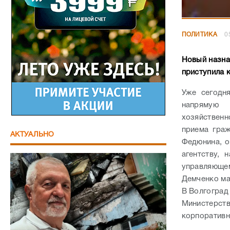
ПОЛИТИКА
0
Новый назна
приступила 
Уже сегодн
напрямую с
хозяйственн
приема граж
АКТУАЛЬНО
Федюнина, о
агентству,
управляюще
Демченко мал
В Волгоград
Министерств
корпоративн