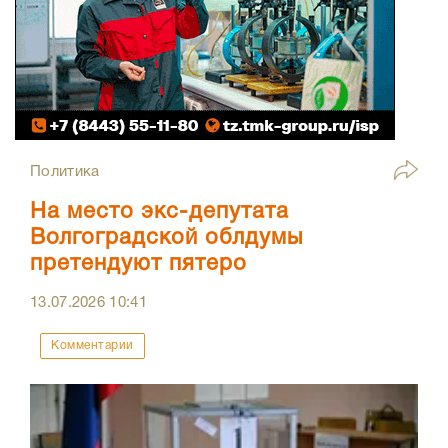
Политика
На место экс-депутата
Волгоградской облдумы
претендуют пятеро
13.07.2026
10:41
Комментарии