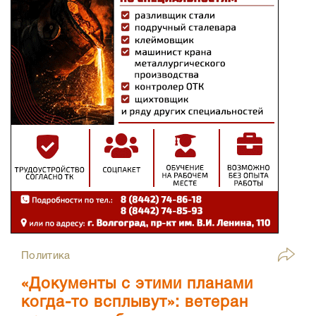
Политика
«Документы с этими планами
когда-то всплывут»: ветеран