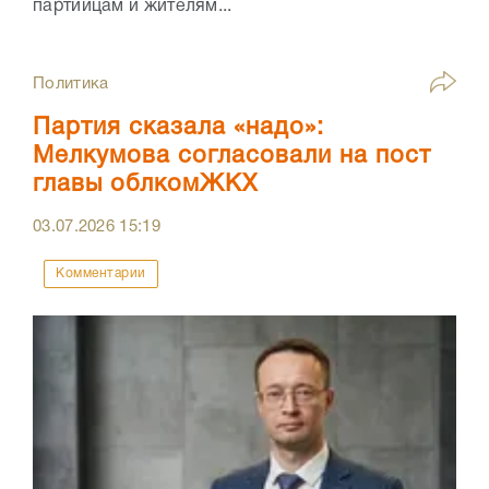
партийцам и жителям...
Политика
Партия сказала «надо»:
Мелкумова согласовали на пост
главы облкомЖКХ
03.07.2026
15:19
Комментарии