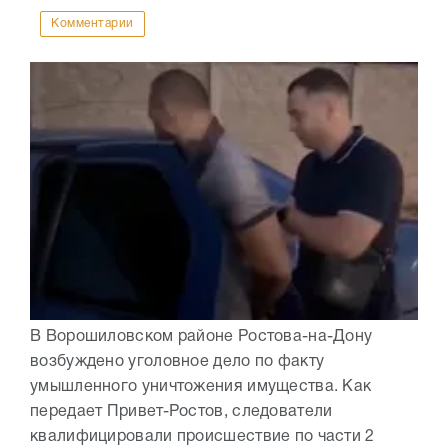
Комментарии
В Ворошиловском районе Ростова-на-Дону
возбуждено уголовное дело по факту
умышленного уничтожения имущества. Как
передает Привет-Ростов, следователи
квалифицировали происшествие по части 2