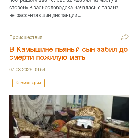
пострадали два человека. Авария на мосту в
сторону Краснослободска началась с тарана –
не рассчитавший дистанции...
Происшествия
В Камышине пьяный сын забил до
смерти пожилую мать
07.08.2026
09:54
Комментарии