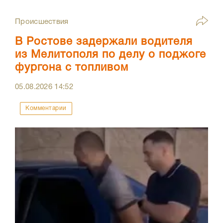
Происшествия
В Ростове задержали водителя
из Мелитополя по делу о поджоге
фургона с топливом
05.08.2026
14:52
Комментарии