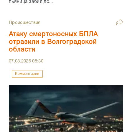
пьяница забил до...
Происшествия
Атаку смертоносных БПЛА
отразили в Волгоградской
области
07.08.2026
08:30
Комментарии