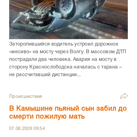
Заторопившийся водитель устроил дорожное
«месиво» на мосту через Волгу. В массовом ДТП
пострадали два человека. Авария на мосту в
сторону Краснослободска началась с тарана –
не рассчитавший дистанции...
Происшествия
В Камышине пьяный сын забил до
смерти пожилую мать
07.08.2026
09:54