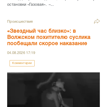
остановки «Газовая». –...
Происшествия
«Звездный час близко»: в
Волжском похитителю суслика
пообещали скорое наказание
04.08.2026
17:19
Комментарии