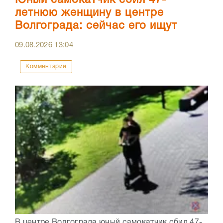
Юный самокатчик сбил 47-
летнюю женщину в центре
Волгограда: сейчас его ищут
09.08.2026
13:04
Комментарии
В центре Волгограда юный самокатчик сбил 47-