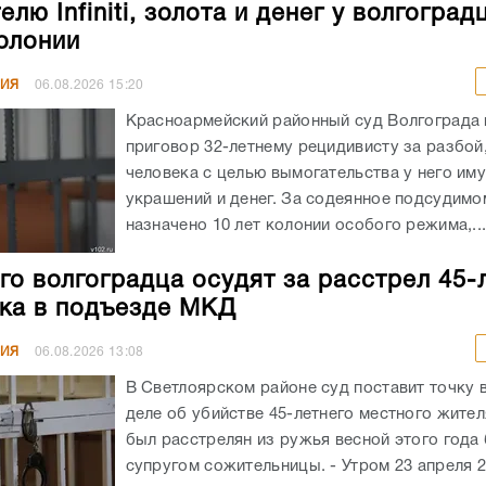
лю Infiniti, золота и денег у волгоград
колонии
НИЯ
06.08.2026
15:20
Красноармейский районный суд Волгограда
приговор 32-летнему рецидивисту за разбой
человека с целью вымогательства у него им
украшений и денег. За содеянное подсудимо
назначено 10 лет колонии особого режима,..
го волгоградца осудят за расстрел 45-
ка в подъезде МКД
НИЯ
06.08.2026
13:08
В Светлоярском районе суд поставит точку 
деле об убийстве 45-летнего местного жите
был расстрелян из ружья весной этого год
супругом сожительницы. - Утром 23 апреля 20