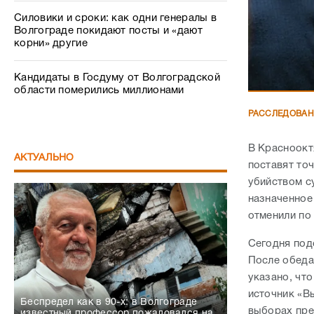
Силовики и сроки: как одни генералы в
Волгограде покидают посты и «дают
корни» другие
Кандидаты в Госдуму от Волгоградской
области померились миллионами
РАССЛЕДОВА
В Красноокт
АКТУАЛЬНО
поставят то
убийством с
назначенное
отменили по
Сегодня под
После обеда
указано, чт
источник «В
Беспредел как в 90-х: в Волгограде
выборах пре
известный профессор пожаловался на