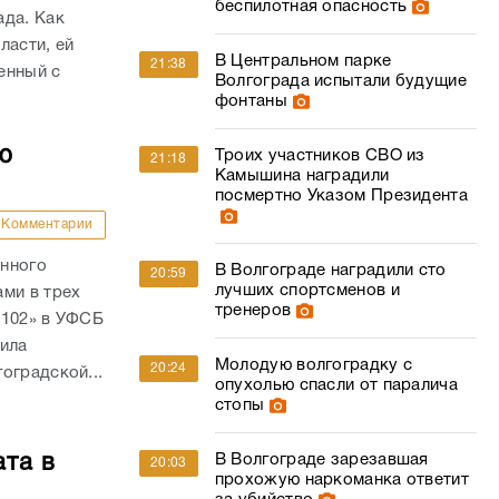
беспилотная опасность
ада. Как
ласти, ей
В Центральном парке
21:38
енный с
Волгограда испытали будущие
.
фонтаны
ю
Троих участников СВО из
21:18
Камышина наградили
посмертно Указом Президента
Комментарии
анного
В Волгограде наградили сто
20:59
лучших спортсменов и
ми в трех
тренеров
 102» в УФСБ
дила
Молодую волгоградку с
20:24
оградской...
опухолью спасли от паралича
стопы
ата в
В Волгограде зарезавшая
20:03
прохожую наркоманка ответит