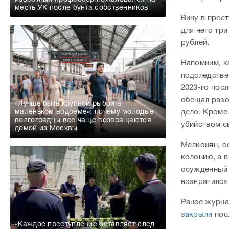
месть УК после бунта собственников
Вину в прес
для него тр
рублей.
Напомним, к
подследстве
2023-го пос
обещал разо
«Лучше быть крупной рыбой в
дело. Кроме
маленьком водоеме»: почему молодые
волгоградцы все чаще возвращаются
убийством с
домой из Москвы
Мелконян, о
колонию, а 
осужденный 
возвратился
Ранее журна
закрыли
посл
«Каждое преступление оставляет след