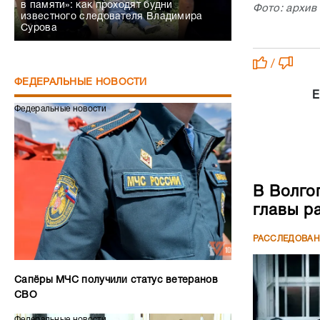
в памяти»: как проходят будни
Фото: архив
известного следователя Владимира
Сурова
/
ФЕДЕРАЛЬНЫЕ НОВОСТИ
Е
Федеральные новости
В Волго
главы р
РАССЛЕДОВА
Сапёры МЧС получили статус ветеранов
СВО
Федеральные новости