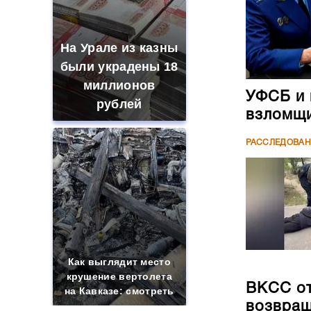
На Урале из казны
были украдены 18
миллионов
УФСБ и 
рублей
взломщи
РАССЛЕДОВА
Как выглядит место
крушение вертолета
ВКСС от
на Кавказе: смотреть
возвращ