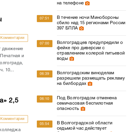
на телефоне
В течение ночи Минобороны
ы
07:51
сбило над 15 регионами России
397 БПЛА
Комментарии
Волгоградцев предупредили о
07:00
фейке про диверсии с
т движение
отравлением холерой питьевой
 Печатная и
воды
олгограда,
. 10...
Волгоградским виноделам
06:39
разрешили размещать рекламу
на билбордах
Под Волгоградом отменена
06:10
а» 2,5
семичасовая беспилотная
опасность
Комментарии
В Волгоградской области
05:54
седьмой час действует
 колледжа