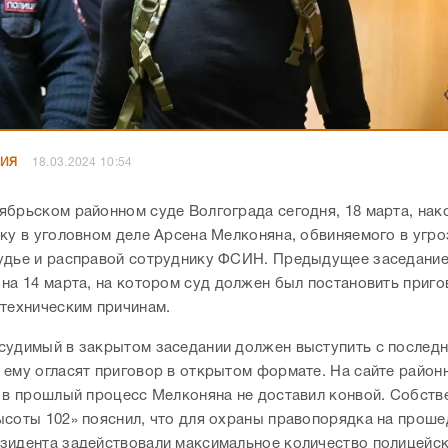
НИЯ
18.03.2024 10:54
ябрьском районном суде Волгограда сегодня, 18 марта, нак
чку в уголовном деле Арсена Мелконяна, обвиняемого в угро
удье и расправой сотруднику ФСИН. Предыдущее заседание
 на 14 марта, на котором суд должен был постановить приго
 техническим причинам.
судимый в закрытом заседании должен выступить с последн
 ему огласят приговор в открытом формате. На сайте район
о в прошлый процесс Мелконяна не доставил конвой. Собств
ысоты 102» пояснил, что для охраны правопорядка на прош
зидента задействовали максимальное количество полицейс