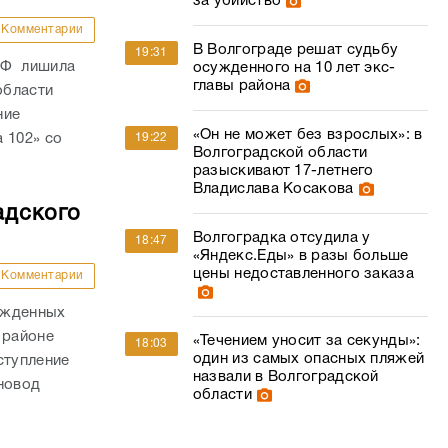
за убийство
Комментарии
В Волгограде решат судьбу
19:31
РФ лишила
осужденного на 10 лет экс-
главы района
области
ние
«Он не может без взрослых»: в
 102» со
19:22
Волгоградской области
разыскивают 17-летнего
Владислава Косакова
адского
Волгоградка отсудила у
18:47
«Яндекс.Еды» в разы больше
цены недоставленного заказа
Комментарии
ожденных
 районе
«Течением уносит за секунды»:
18:03
один из самых опасных пляжей
ступление
назвали в Волгоградской
новод
области