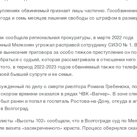
туплениях обвиняемый признает лишь частично. Гособвинени
и года и семь месяцев лишения свободы со штрафом в разме
ак сообщала региональная прокуратуры, в марте 2022 года
нный Мелконян угрожал расправой сотруднику СИЗО № 1. В
ле вынесения приговора за особо тяжкое преступление он п
браться с судьей, которая рассматривала в отношении него
 того, в период 2022-2023 годов обвиняемый также по теле
воей бывшей супруге и ее семье.
сужденный по делу о смерти риелтора Романа Гребенюка, по
в скором времени оказался в рядах ЧВК «Вагнер». В зоне сп
был ранен и попал в госпиталь Ростова-на-Дону, откуда в а
 в Волгоград.
листы «Высоты 102» сообщали, что в Волгограде суд по Ме
е визита «засекреченного» юриста. Процесс обернулся ска