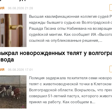
НИЯ
06.08.2026
21:28
Высшая квалификационная коллегия судей 
надежды бывшего судью из Волгоградской 
Рашада Гасана оглы Набиевана на возвраще
судейской мантии. Как сообщает ИА «Высота
ссылкой на опубликованные решения,...
выкрал новорожденных телят у волгогр
овода
НИЯ
06.08.2026
17:01
Полиция задержала похитителя семи новор
телят с животноводческой точки в Клетском
Волгоградской области. Вскрылось, что пре
совершил 51-летний пастух, которого живот
принял на работу. Как сообщили в...