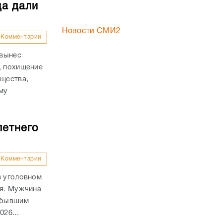
ца дали
Новости СМИ2
Комментарии
 вынес
, похищение
ущества,
му
.
летнего
Комментарии
в уголовном
ля. Мужчина
а бывшим
26...