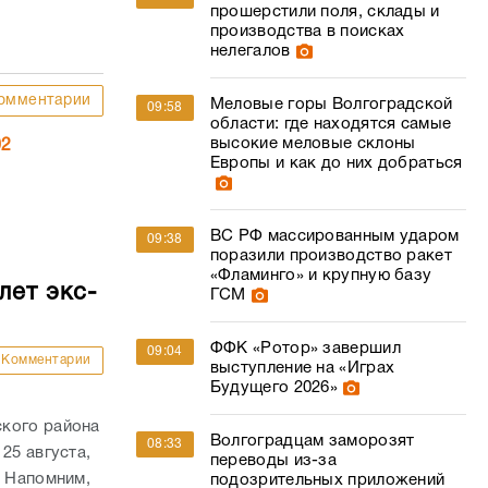
прошерстили поля, склады и
производства в поисках
нелегалов
омментарии
Меловые горы Волгоградской
09:58
области: где находятся самые
высокие меловые склоны
02
Европы и как до них добраться
ВС РФ массированным ударом
09:38
поразили производство ракет
«Фламинго» и крупную базу
лет экс-
ГСМ
ФФК «Ротор» завершил
09:04
Комментарии
выступление на «Играх
Будущего 2026»
ского района
Волгоградцам заморозят
08:33
25 августа,
переводы из-за
. Напомним,
подозрительных приложений