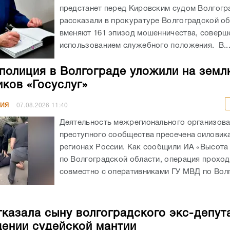
предстанет перед Кировским судом Волгогр
рассказали в прокуратуре Волгоградской об
вменяют 161 эпизод мошенничества, соверш
использованием служебного положения. В..
полиция в Волгограде уложили на земл
ков «Госуслуг»
НИЯ
07.08.2026
11:40
Деятельность межрегионального организов
преступного сообщества пресечена силовика
регионах России. Как сообщили ИА «Высота
по Волгоградской области, операция прохо
совместно с оперативниками ГУ МВД по Волг
казала сыну волгоградского экс-депут
ении судейской мантии