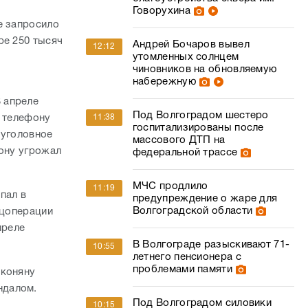
Говорухина
е запросило
ре 250 тысяч
Андрей Бочаров вывел
12:12
утомленных солнцем
чиновников на обновляемую
набережную
 апреле
Под Волгоградом шестеро
о телефону
11:38
госпитализированы после
 уголовное
массового ДТП на
фону угрожал
федеральной трассе
МЧС продлило
11:19
пал в
предупреждение о жаре для
Волгоградской области
ецоперации
преле
В Волгограде разыскивают 71-
10:55
летнего пенсионера с
проблемами памяти
лконяну
ндалом.
Под Волгоградом силовики
10:15