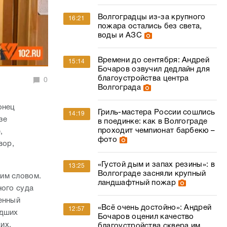
Волгоградцы из-за крупного
16:21
пожара остались без света,
воды и АЗС
Времени до сентября: Андрей
15:14
Бочаров озвучил дедлайн для
благоустройства центра
0
Волгограда
онец
Гриль-мастера России сошлись
14:19
зе
в поединке: как в Волгограде
проходит чемпионат барбекю –
,
фото
вор,
«Густой дым и запах резины»: в
13:25
Волгограде засняли крупный
им словом.
ландшафтный пожар
ного суда
енный
«Всё очень достойно»: Андрей
12:57
едших
Бочаров оценил качество
ких.
благоустройства сквера им.