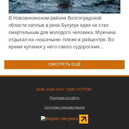
В Новоаннинском районе Волгоградской
области заплыв в реке Бузулук едва не стал
смертельным для молодого человека. Мужчина
отдыхал на «кошачьем» пляже в райцентре. Во
время купания у него свело судорогами...
СМОТРЕТЬ ЕЩЁ
2006-2026 ООО "СВЖ"ОСТРОВ"
Реклама на сайте
Системы рекомендаций