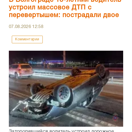
В Волгограде 18-летний водитель
устроил массовое ДТП с
перевертышем: пострадали двое
07.08.2026
12:58
Комментарии
Заторопившийся водитель устроил дорожное