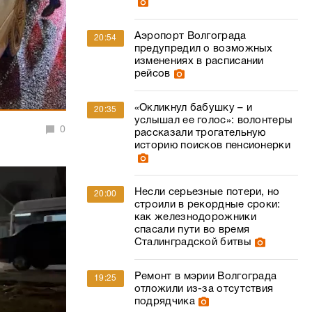
Аэропорт Волгограда
20:54
предупредил о возможных
изменениях в расписании
рейсов
«Окликнул бабушку – и
20:35
услышал ее голос»: волонтеры
0
рассказали трогательную
историю поисков пенсионерки
Несли серьезные потери, но
20:00
строили в рекордные сроки:
как железнодорожники
спасали пути во время
Сталинградской битвы
Ремонт в мэрии Волгограда
19:25
отложили из-за отсутствия
подрядчика