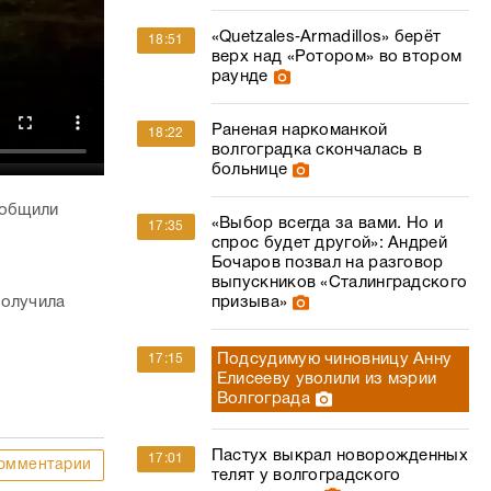
«Quetzales‑Armadillos» берёт
18:51
верх над «Ротором» во втором
раунде
Раненая наркоманкой
18:22
волгоградка скончалась в
больнице
ообщили
«Выбор всегда за вами. Но и
17:35
спрос будет другой»: Андрей
Бочаров позвал на разговор
выпускников «Сталинградского
призыва»
получила
Подсудимую чиновницу Анну
17:15
Елисееву уволили из мэрии
Волгограда
Пастух выкрал новорожденных
17:01
омментарии
телят у волгоградского