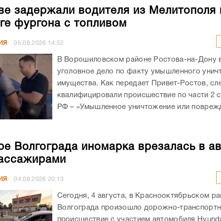
ве задержали водителя из Мелитополя 
ге фургона с топливом
ИЯ
05.08.2026
14:52
В Ворошиловском районе Ростова-на-Дону
уголовное дело по факту умышленного унич
имущества. Как передает Привет-Ростов, сл
квалифицировали происшествие по части 2 с
РФ – «Умышленное уничтожение или поврежд
ре Волгограда иномарка врезалась в а
ассажирами
ИЯ
04.08.2026
20:13
Сегодня, 4 августа, в Краснооктябрьском р
Волгограда произошло дорожно-транспорт
происшествие с участием автомобиля Hyunda