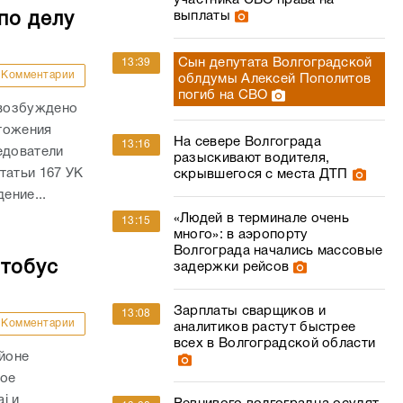
участника СВО права на
выплаты
по делу
Сын депутата Волгоградской
13:39
Комментарии
облдумы Алексей Пополитов
погиб на СВО
 возбуждено
тожения
На севере Волгограда
13:16
едователи
разыскивают водителя,
татьи 167 УК
скрывшегося с места ДТП
ение...
«Людей в терминале очень
13:15
много»: в аэропорту
Волгограда начались массовые
втобус
задержки рейсов
Зарплаты сварщиков и
13:08
Комментарии
аналитиков растут быстрее
всех в Волгоградской области
айоне
ное
i и