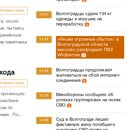
Комментарии
Волгоградцы сдали 134 кг
14:57
одежды и игрушек на
та, около
переработку
ыв, пытаясь
оармейском
«Несем огромные убытки»: в
14:42
ив памятника
Волгоградской области
массово распродают ПВЗ
Wildberries
Волгоградцы продолжают
14:34
ехода
жаловаться на сбой интернет-
соединения
Комментарии
и произошло
Минобороны сообщило об
14:29
успехах группировок на полях
томобиля
СВО
сии по
рмии. По...
Суд в Волгограде лишил
14:06
фиктивную жену погибшего