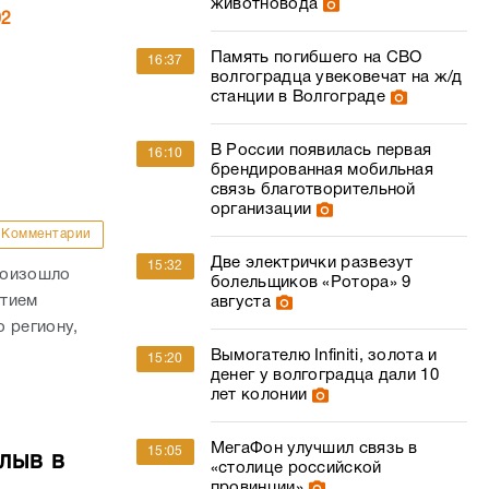
животновода
02
Память погибшего на СВО
16:37
волгоградца увековечат на ж/д
станции в Волгограде
В России появилась первая
16:10
брендированная мобильная
связь благотворительной
организации
Комментарии
Две электрички развезут
15:32
роизошло
болельщиков «Ротора» 9
стием
августа
 региону,
Вымогателю Infiniti, золота и
15:20
денег у волгоградца дали 10
лет колонии
МегаФон улучшил связь в
15:05
лыв в
«столице российской
провинции»