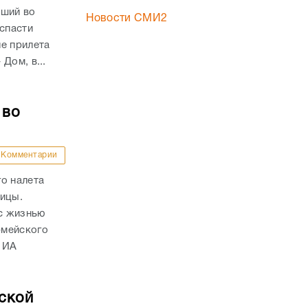
вший во
Новости СМИ2
 спасти
е прилета
Дом, в...
 во
Комментарии
о налета
ницы.
с жизнью
рмейского
 ИА
ской