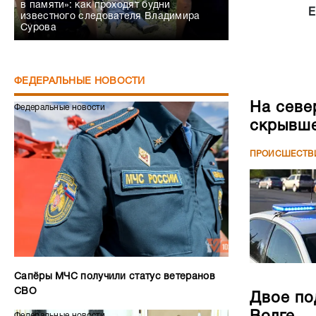
в памяти»: как проходят будни
Е
известного следователя Владимира
Сурова
ФЕДЕРАЛЬНЫЕ НОВОСТИ
На севе
Федеральные новости
скрывше
ПРОИСШЕСТВ
Сапёры МЧС получили статус ветеранов
СВО
Двое по
Федеральные новости