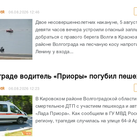
ИЯ
06.08.2026
12:46
Двое несовершеннолетних накануне, 5 авгус
девяти часов вечера устроили опасный запл
добраться с правого берега Волги в Красн
районе Волгограда на песчаную косу напрот
Ленину у входа...
граде водитель «Приоры» погубил пеш
ИЯ
06.08.2026
12:23
В Кировском районе Волгоградской област
смертельное ДТП с участием пешехода и ав
«Лада Приора». Как сообщили в ГУ МВД Рос
региону, трагедия случилась на улице 64-й А