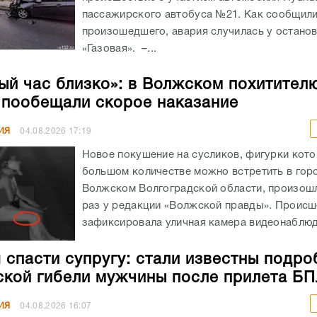
пассажирского автобуса №21. Как сообщил
произошедшего, авария случилась у остано
«Газовая». –...
ый час близко»: в Волжском похитител
 пообещали скорое наказание
ИЯ
04.08.2026
17:19
Новое покушение на сусликов, фигурки кото
большом количестве можно встретить в гор
Волжском Волгоградской области, произошл
раз у редакции «Волжской правды». Происш
зафиксировала уличная камера видеонаблюде
 спасти супругу: стали известны подро
ской гибели мужчины после прилета Б
ИЯ
04.08.2026
16:07