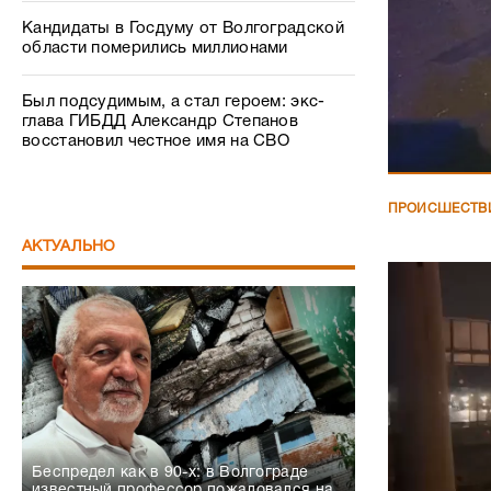
Кандидаты в Госдуму от Волгоградской
области померились миллионами
Был подсудимым, а стал героем: экс-
глава ГИБДД Александр Степанов
восстановил честное имя на СВО
ПРОИСШЕСТВ
АКТУАЛЬНО
Беспредел как в 90-х: в Волгограде
известный профессор пожаловался на