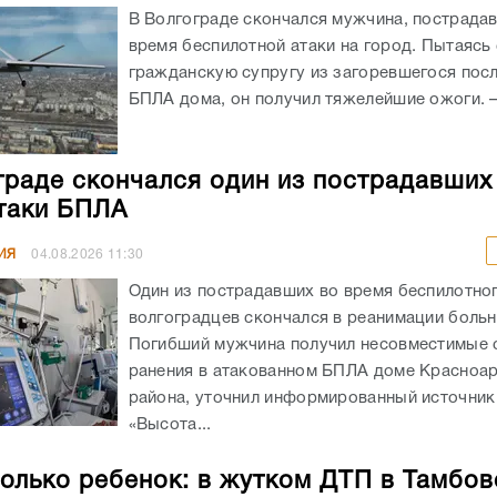
В Волгограде скончался мужчина, пострада
время беспилотной атаки на город. Пытаясь
гражданскую супругу из загоревшегося посл
БПЛА дома, он получил тяжелейшие ожоги. – 
граде скончался один из пострадавших
таки БПЛА
ИЯ
04.08.2026
11:30
Один из пострадавших во время беспилотног
волгоградцев скончался в реанимации боль
Погибший мужчина получил несовместимые 
ранения в атакованном БПЛА доме Красноа
района, уточнил информированный источник
«Высота...
олько ребенок: в жутком ДТП в Тамбов