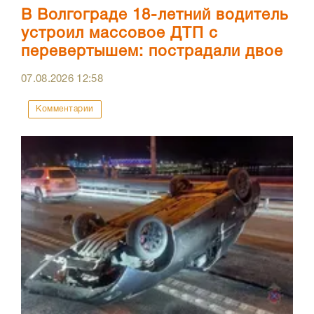
В Волгограде 18-летний водитель
устроил массовое ДТП с
перевертышем: пострадали двое
07.08.2026
12:58
Комментарии