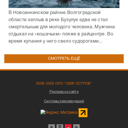
В Новоаннинском районе Волгоградской
области заплыв в реке Бузулук едва не стал
смертельным для молодого человека. Мужчина
отдыхал на «кошачьем» пляже в райцентре. Во
время купания у него свело судорогами...
СМОТРЕТЬ ЕЩЁ
2006-2026 ООО "СВЖ"ОСТРОВ"
Реклама на сайте
Системы рекомендаций