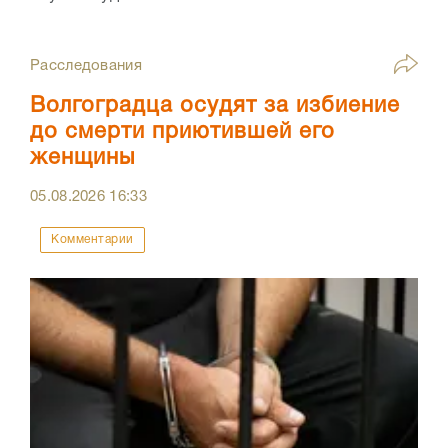
Расследования
Волгоградца осудят за избиение
до смерти приютившей его
женщины
05.08.2026
16:33
Комментарии