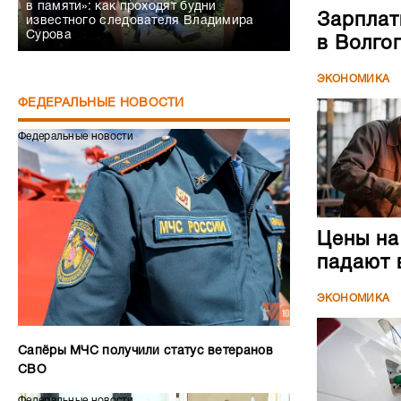
в памяти»: как проходят будни
Зарплат
известного следователя Владимира
Сурова
в Волго
ЭКОНОМИКА
ФЕДЕРАЛЬНЫЕ НОВОСТИ
Федеральные новости
Цены на
падают 
ЭКОНОМИКА
Сапёры МЧС получили статус ветеранов
СВО
Федеральные новости