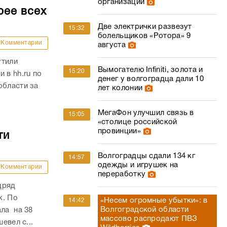
организации
рее всех
Две электрички развезут
15:32
болельщиков «Ротора» 9
Комментарии
августа
утили
Вымогателю Infiniti, золота и
15:20
 в hh.ru по
денег у волгоградца дали 10
области за
лет колонии
МегаФон улучшил связь в
15:05
«столице российской
провинции»
ти
Волгоградцы сдали 134 кг
14:57
одежды и игрушек на
Комментарии
переработку
дряд
к. По
«Несем огромные убытки»: в
14:42
Волгоградской области
ала на 38
массово распродают ПВЗ
евел с...