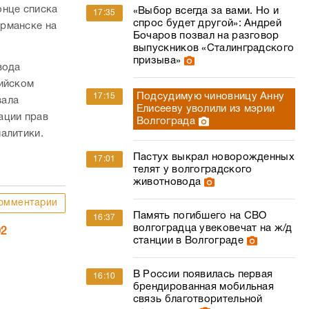
онце списка
«Выбор всегда за вами. Но и
17:35
спрос будет другой»: Андрей
урманске на
Бочаров позвал на разговор
выпускников «Сталинградского
призыва»
вода
сийском
Подсудимую чиновницу Анну
17:15
вала
Елисееву уволили из мэрии
ации прав
Волгограда
алитики.
Пастух выкрал новорожденных
17:01
телят у волгоградского
животновода
омментарии
Память погибшего на СВО
16:37
волгоградца увековечат на ж/д
02
станции в Волгограде
В России появилась первая
16:10
брендированная мобильная
связь благотворительной