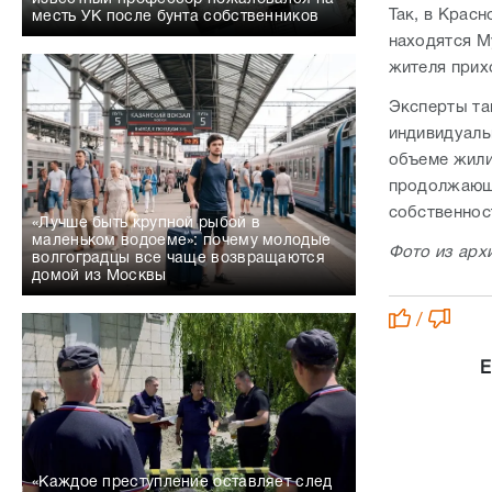
Так, в Крас
месть УК после бунта собственников
находятся М
жителя прих
Эксперты та
индивидуаль
объеме жили
продолжающа
собственнос
«Лучше быть крупной рыбой в
маленьком водоеме»: почему молодые
Фото из арх
волгоградцы все чаще возвращаются
домой из Москвы
/
Е
«Каждое преступление оставляет след