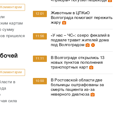
«Приоры» погубил пешехода
Комментарии
Животным в ЦПКиО
12:01
ели
Волгограда помогают пережить
жару
ским картам
ю сумму
«У нас – ЧС»: озеро фекалий в
дов пришелся
11:56
подвале травит жителей дома
под Волгоградом
абочей
В Волгограде открылись 13
11:11
новых пунктов пополнения
транспортных карт
Комментарии
В Ростовской области две
10:50
бласти в
больницы оштрафованы за
года
смерть пациента из-за
неверного диагноза
е
чая сила