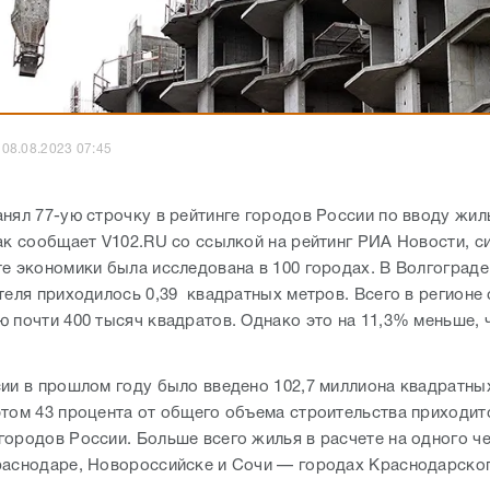
08.08.2023 07:45
анял 77-ую строчку в рейтинге городов России по вводу жил
Как сообщает V102.RU со ссылкой на рейтинг РИА Новости, с
те экономики была исследована в 100 городах. В Волгоград
теля приходилось 0,39 квадратных метров. Всего в регионе 
ю почти 400 тысяч квадратов. Однако это на 11,3% меньше, 
сии в прошлом году было введено 102,7 миллиона квадратны
этом 43 процента от общего объема строительства приходитс
городов России. Больше всего жилья в расчете на одного ч
раснодаре, Новороссийске и Сочи — городах Краснодарско