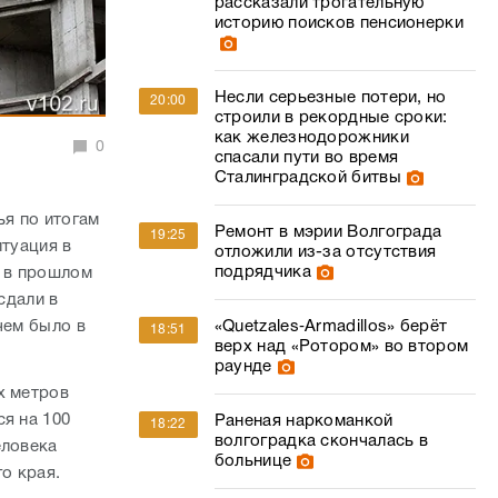
рассказали трогательную
историю поисков пенсионерки
Несли серьезные потери, но
20:00
строили в рекордные сроки:
как железнодорожники
0
спасали пути во время
Сталинградской битвы
ья по итогам
Ремонт в мэрии Волгограда
19:25
итуация в
отложили из-за отсутствия
подрядчика
е в прошлом
сдали в
чем было в
«Quetzales‑Armadillos» берёт
18:51
верх над «Ротором» во втором
раунде
х метров
я на 100
Раненая наркоманкой
18:22
волгоградка скончалась в
еловека
больнице
го края.