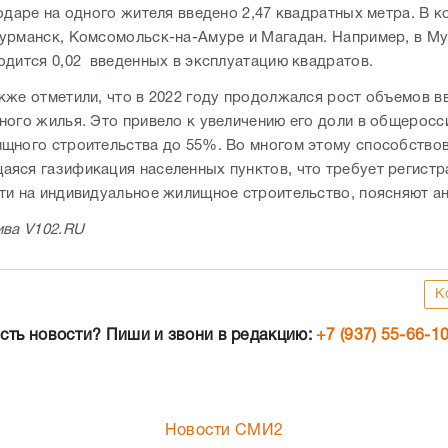
нодаре на одного жителя введено 2,47 квадратных метра. В
к
урманск, Комсомольск-на-Амуре и Магадан. Например, в М
одится 0,02 введенных в эксплуатацию квадратов.
кже отметили, что в 2022 году продолжался рост объемов в
ного жилья. Это привело к увеличению его доли в общерос
щного строительства до 55%. Во многом этому способство
яся газификация населенных пунктов, что требует регистр
ти на индивидуальное жилищное строительство, поясняют ан
ива V102.RU
К
сть новости? Пиши и звони в редакцию:
+7 (937) 55-66-1
Новости СМИ2