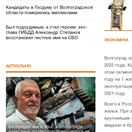
Кандидаты в Госдуму от Волгоградской
области померились миллионами
Был подсудимым, а стал героем: экс-
глава ГИБДД Александр Степанов
восстановил честное имя на СВО
ЭКОНОМИКА
Волгоград з
2022 года. 
АКТУАЛЬНО
этом сегмен
году на 1 жи
эксплуатаци
2021 году.
Всего в Рос
жилья. При 
крупнейших 
введено в К
Беспредел как в 90-х: в Волгограде
известный профессор пожаловался на