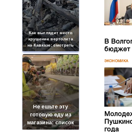
Как выглядит место
крушение вертолета
В Волго
на Кавказе: смотреть
бюджет
ЭКОНОМИКА
Не ешьте эту
Молодеж
готовую еду из
Пушкинс
магазина: список
года