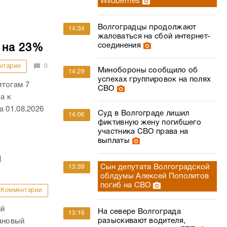
Wildberries
Волгоградцы продолжают
14:34
жаловаться на сбой интернет-
соединения
 на 23%
нтарии
0
Минобороны сообщило об
14:29
успехах группировок на полях
итогам 7
СВО
а к
 01.08.2026
Суд в Волгограде лишил
14:06
фиктивную жену погибшего
участника СВО права на
выплаты
й
Сын депутата Волгоградской
13:39
облдумы Алексей Пополитов
погиб на СВО
Комментарии
ий
На севере Волгограда
13:16
разыскивают водителя,
ановый