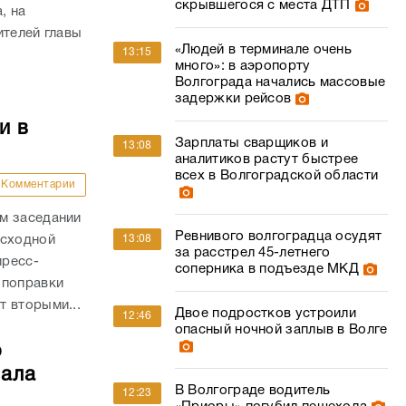
скрывшегося с места ДТП
, на
ителей главы
«Людей в терминале очень
13:15
много»: в аэропорту
Волгограда начались массовые
задержки рейсов
и в
Зарплаты сварщиков и
13:08
аналитиков растут быстрее
всех в Волгоградской области
Комментарии
м заседании
Ревнивого волгоградца осудят
асходной
13:08
за расстрел 45-летнего
пресс-
соперника в подъезде МКД
 поправки
 вторыми...
Двое подростков устроили
12:46
опасный ночной заплыв в Волге
о
чала
В Волгограде водитель
12:23