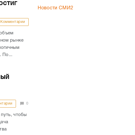
остиг
Новости СМИ2
Комментарии
 объем
чном рынке
алогичным
 По...
ный
нтарии
0
путь, чтобы
дача
тва