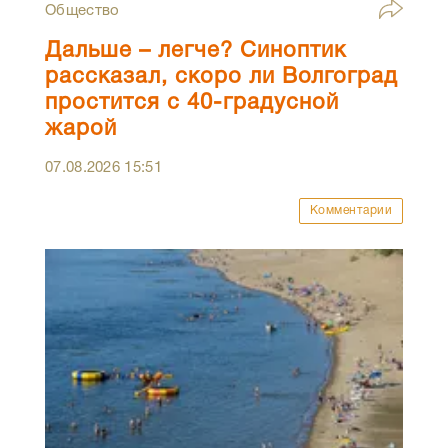
Общество
Дальше – легче? Синоптик
рассказал, скоро ли Волгоград
простится с 40-градусной
жарой
07.08.2026
15:51
Комментарии