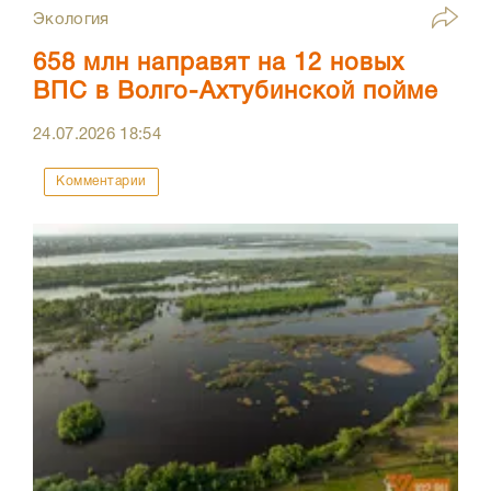
Экология
658 млн направят на 12 новых
ВПС в Волго-Ахтубинской пойме
24.07.2026
18:54
Комментарии