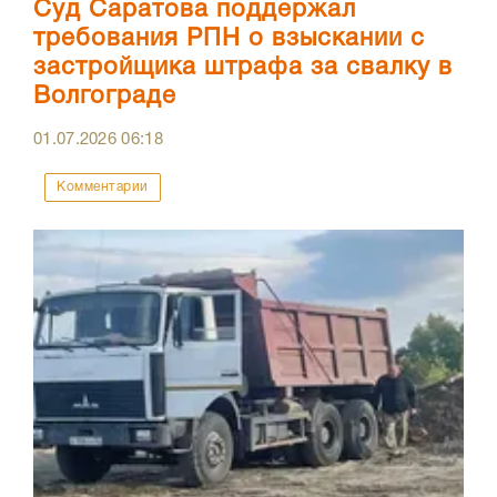
Суд Саратова поддержал
требования РПН о взыскании с
застройщика штрафа за свалку в
Волгограде
01.07.2026
06:18
Комментарии