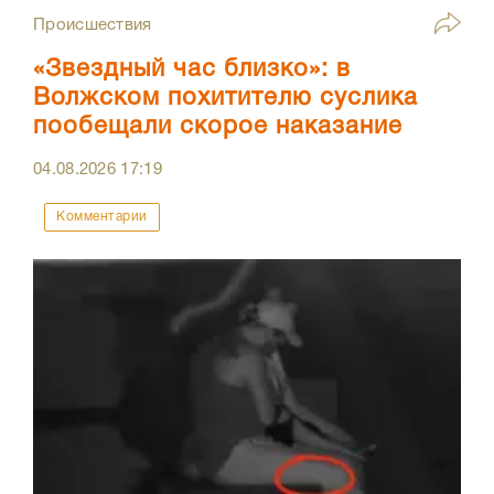
Происшествия
«Звездный час близко»: в
Волжском похитителю суслика
пообещали скорое наказание
04.08.2026
17:19
Комментарии