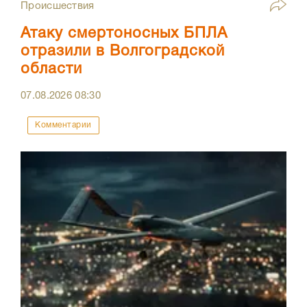
Происшествия
Атаку смертоносных БПЛА
отразили в Волгоградской
области
07.08.2026
08:30
Комментарии