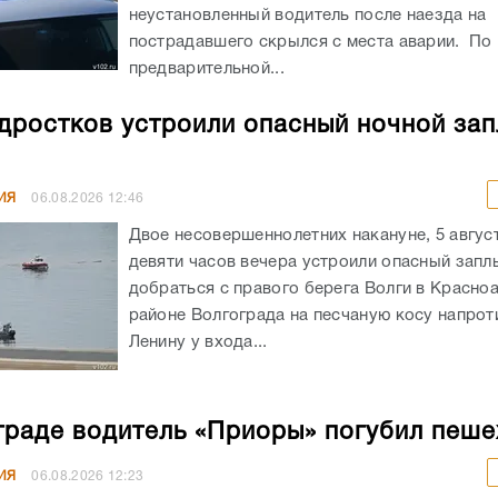
неустановленный водитель после наезда на
пострадавшего скрылся с места аварии. По
предварительной...
дростков устроили опасный ночной зап
ИЯ
06.08.2026
12:46
Двое несовершеннолетних накануне, 5 авгус
девяти часов вечера устроили опасный запл
добраться с правого берега Волги в Красн
районе Волгограда на песчаную косу напрот
Ленину у входа...
граде водитель «Приоры» погубил пеш
ИЯ
06.08.2026
12:23