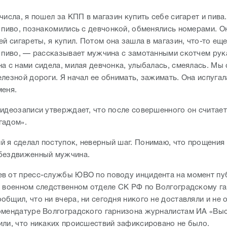
числа, я пошел за КПП в магазин купить себе сигарет и пива
и пиво, познакомились с девчонкой, обменялись номерами. О
ей сигареты, я купил. Потом она зашла в магазин, что-то ещ
и пиво, — рассказывает мужчина с замотанными скотчем рук
а с нами сидела, милая девчонка, улыбалась, смеялась. Мы 
лезной дороги. Я начал ее обнимать, зажимать. Она испугал
меня.
видеозаписи утверждает, что после совершенного он считает
гадом».
 я сделал поступок, неверный шаг. Понимаю, что прощения 
обездвиженный мужчина.
в от пресс-службы ЮВО по поводу инцидента на момент пу
В военном следственном отделе СК РФ по Волгоградскому г
общил, что ни вчера, ни сегодня никого не доставляли и не
омендатуре Волгоградского гарнизона журналистам ИА «Выс
или, что никаких происшествий зафиксировано не было.