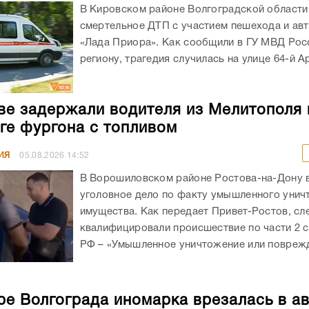
В Кировском районе Волгоградской област
смертельное ДТП с участием пешехода и ав
«Лада Приора». Как сообщили в ГУ МВД Рос
региону, трагедия случилась на улице 64-й А
ве задержали водителя из Мелитополя 
ге фургона с топливом
ИЯ
05.08.2026
14:52
В Ворошиловском районе Ростова-на-Дону
уголовное дело по факту умышленного унич
имущества. Как передает Привет-Ростов, сл
квалифицировали происшествие по части 2 с
РФ – «Умышленное уничтожение или поврежд
ре Волгограда иномарка врезалась в а