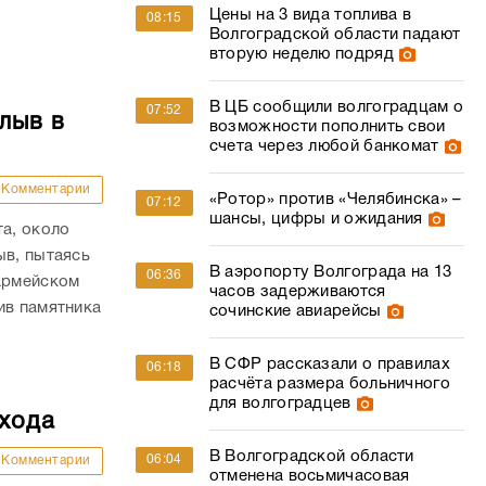
Цены на 3 вида топлива в
08:15
Волгоградской области падают
вторую неделю подряд
В ЦБ сообщили волгоградцам о
07:52
лыв в
возможности пополнить свои
счета через любой банкомат
Комментарии
«Ротор» против «Челябинска» –
07:12
шансы, цифры и ожидания
та, около
ыв, пытаясь
В аэропорту Волгограда на 13
06:36
оармейском
часов задерживаются
ив памятника
сочинские авиарейсы
В СФР рассказали о правилах
06:18
расчёта размера больничного
для волгоградцев
ехода
В Волгоградской области
06:04
Комментарии
отменена восьмичасовая