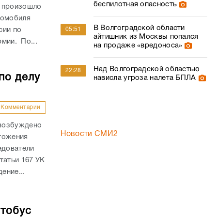
беспилотная опасность
и произошло
томобиля
В Волгоградской области
сии по
05:51
айтишник из Москвы попался
рмии. По...
на продаже «вредоноса»
Над Волгоградской областью
22:28
по делу
нависла угроза налета БПЛА
Комментарии
 возбуждено
Новости СМИ2
тожения
едователи
татьи 167 УК
ение...
втобус