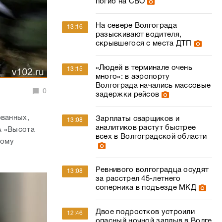
погиб на СВО
На севере Волгограда
13:16
разыскивают водителя,
скрывшегося с места ДТП
«Людей в терминале очень
13:15
много»: в аэропорту
Волгограда начались массовые
0
задержки рейсов
ованных,
Зарплаты сварщиков и
13:08
аналитиков растут быстрее
А «Высота
всех в Волгоградской области
ному
Ревнивого волгоградца осудят
13:08
за расстрел 45-летнего
соперника в подъезде МКД
Двое подростков устроили
12:46
опасный ночной заплыв в Волге