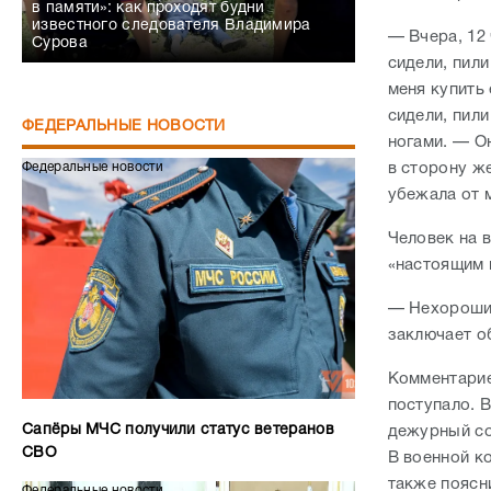
в памяти»: как проходят будни
известного следователя Владимира
— Вчера, 12 
Сурова
сидели, пил
меня купить 
сидели, пил
ФЕДЕРАЛЬНЫЕ НОВОСТИ
ногами. — Он
в сторону же
Федеральные новости
убежала от 
Человек на 
«настоящим 
— Нехороший
заключает 
Комментарие
поступало. 
Сапёры МЧС получили статус ветеранов
дежурный со
СВО
В военной к
также поясн
Федеральные новости