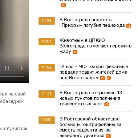
В Волгограде водитель
12:23
«Приоры» погубил пешехода
Животным в ЦПКиО
12:01
Волгограда помогают пережить
жару
«У нас – ЧС»: озеро фекалий в
11:56
подвале травит жителей дома
под Волгоградом
В Волгограде открылись 13
тря на свой
11:11
новых пунктов пополнения
собеседник
транспортных карт
В Ростовской области две
10:50
больницы оштрафованы за
м, случилось
смерть пациента из-за
неверного диагноза