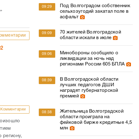
Под Волгоградом собственник
09:29
»
сельхозугодий закатал поле в
асфальт
70 жителей Волгоградской
09:09
омментарии
области искали в июле
02
Минобороны сообщило о
09:06
ликвидации за ночь над
регионами России 605 БПЛА
В Волгоградской области
08:39
лучших педагогов ДШИ
наградят губернаторской
премией
Комментарии
Жительница Волгоградской
08:38
области проиграла на
роизошло
фейковой бирже кредитные 4,5
млн
стием
 региону,