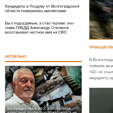
Кандидаты в Госдуму от Волгоградской
области померились миллионами
Был подсудимым, а стал героем: экс-
глава ГИБДД Александр Степанов
восстановил честное имя на СВО
ПРОИСШЕСТВ
АКТУАЛЬНО
В Волгоград
поймали муж
102» со ссы
инциденту о
Беспредел как в 90-х: в Волгограде
известный профессор пожаловался на