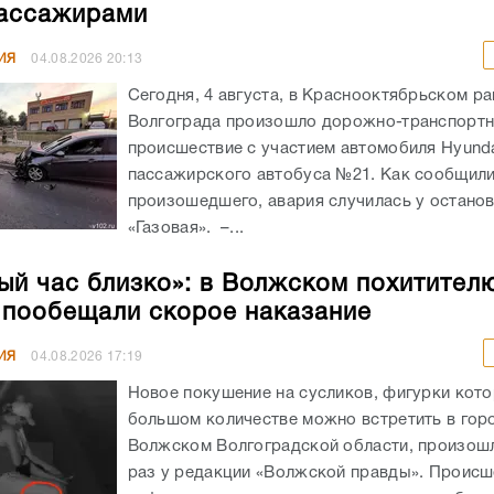
ассажирами
ИЯ
04.08.2026
20:13
Сегодня, 4 августа, в Краснооктябрьском р
Волгограда произошло дорожно-транспорт
происшествие с участием автомобиля Hyunda
пассажирского автобуса №21. Как сообщил
произошедшего, авария случилась у остано
«Газовая». –...
ый час близко»: в Волжском похитител
 пообещали скорое наказание
ИЯ
04.08.2026
17:19
Новое покушение на сусликов, фигурки кото
большом количестве можно встретить в гор
Волжском Волгоградской области, произошл
раз у редакции «Волжской правды». Происш