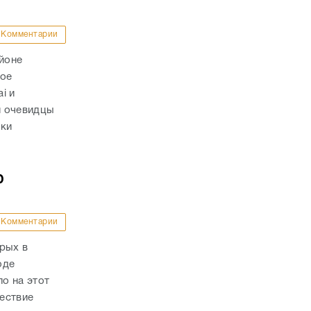
Комментарии
айоне
ное
i и
и очевидцы
вки
ю
Комментарии
рых в
оде
о на этот
ествие