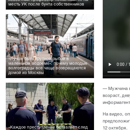
месть УК после бунта собственников
«Лучше быть крупной рыбой в
маленьком водоеме»: почему молодые
волгоградцы все чаще возвращаются
домой из Москвы
— Мужчина в
возраст, де
информагент
На видео, о
предположит
«Каждое преступление оставляет след
12 октября.