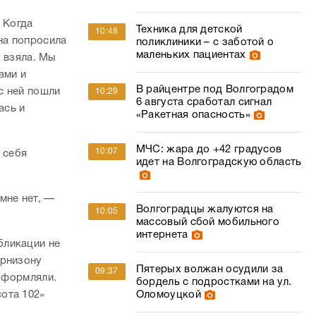
. Когда
Техника для детской
10:48
на попросила
поликлиники – с заботой о
маленьких пациентах
е взяла. Мы
ами и
В райцентре под Волгоградом
с ней пошли
10:29
6 августа сработал сигнал
ась и
«Ракетная опасность»
МЧС: жара до +42 градусов
10:07
 себя
идет на Волгоградскую область
мне нет, —
Волгоградцы жалуются на
10:05
массовый сбой мобильного
интернета
бликации не
арнизону
Пятерых волжан осудили за
09:37
 оформляли.
бордель с подростками на ул.
ота 102»
Оломоуцкой