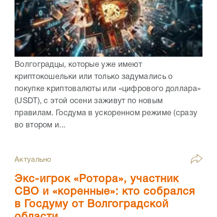
Волгоградцы, которые уже имеют
криптокошельки или только задумались о
покупке криптовалюты или «цифрового доллара»
(USDT), с этой осени заживут по новым
правилам. Госдума в ускоренном режиме (сразу
во втором и...
Актуально
Экс-игрок «Ротора», участник
СВО и «коренные»: кто собрался
в Госдуму от Волгоградской