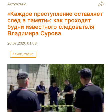
Актуально
«Каждое преступление оставляет
след в памяти»: как проходят
будни известного следователя
Владимира Сурова
26.07.2026
01:08
Комментарии