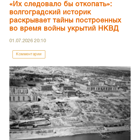
«Их следовало бы откопать»:
волгоградский историк
раскрывает тайны построенных
во время войны укрытий НКВД
01.07.2026
20:10
Комментарии