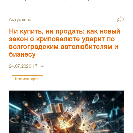
Актуально
Ни купить, ни продать: как новый
закон о криповалюте ударит по
волгоградским автолюбителям и
бизнесу
24.07.2026
17:14
Комментарии