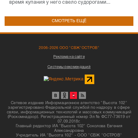
время купания у него свело судорогами...
СМОТРЕТЬ ЕЩЁ
2006-2026 ООО "СВЖ"ОСТРОВ"
Реклама на сайте
Системы рекомендаций
Сетевое издание Информационное агентство "Высота 102"
зарегистрировано Федеральной службой по надзору в сфере
связи, информационных технологий и массовых коммуникаций
(Роскомнадзор). Регистрационный номер Эл № ФС77-73619 от
07.09.2018г.
Главный редактор ИА "Высота 102" Соколова Евгения
Александровна
Учредитель ИА "Высота 102" - ООО "СВЖ "ОСТРОВ"