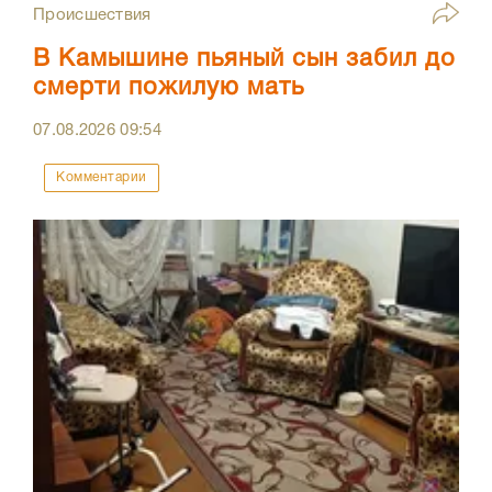
Происшествия
В Камышине пьяный сын забил до
смерти пожилую мать
07.08.2026
09:54
Комментарии