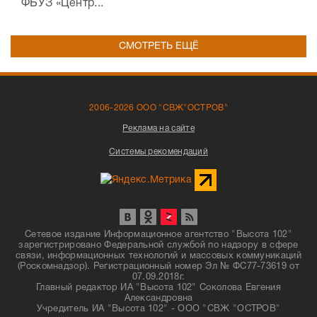
ФБУЗ «Центр...
СМОТРЕТЬ ЕЩЁ
2006-2026 ООО "СВЖ"ОСТРОВ"
Реклама на сайте
Системы рекомендаций
Сетевое издание Информационное агентство "Высота 102"
зарегистрировано Федеральной службой по надзору в сфере
связи, информационных технологий и массовых коммуникаций
(Роскомнадзор). Регистрационный номер Эл № ФС77-73619 от
07.09.2018г.
Главный редактор ИА "Высота 102" Соколова Евгения
Александровна
Учредитель ИА "Высота 102" - ООО "СВЖ "ОСТРОВ"