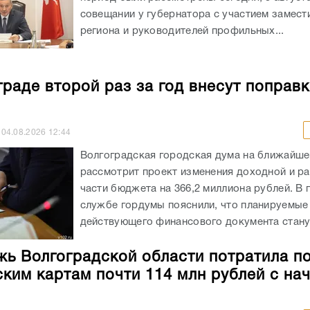
04.08.2026
12:44
Волгоградская городская дума на ближайше
рассмотрит проект изменения доходной и р
части бюджета на 366,2 миллиона рублей. В 
службе гордумы пояснили, что планируемые
действующего финансового документа станут
ь Волгоградской области потратила п
ким картам почти 114 млн рублей с на
04.08.2026
09:36
По итогам первого полугодия 2026 года жит
Волгоградской области оплатили по Пушкин
билеты на культурные мероприятия на общу
113,8 млн рублей. Наибольший объем расхо