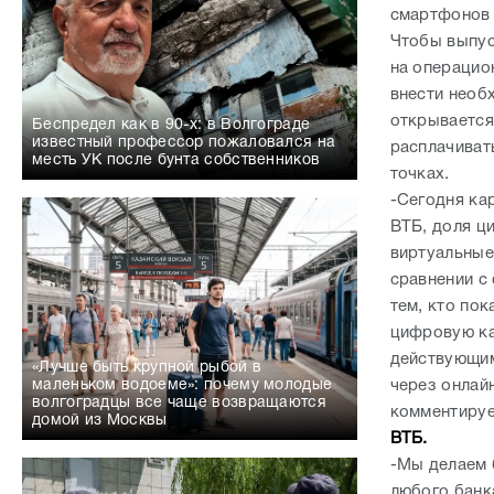
расплачивать
месть УК после бунта собственников
точках.
-Сегодня ка
ВТБ, доля ц
виртуальные
сравнении с
тем, кто по
цифровую ка
действующим
«Лучше быть крупной рыбой в
через онлай
маленьком водоеме»: почему молодые
волгоградцы все чаще возвращаются
комментиру
домой из Москвы
ВТБ.
-Мы делаем 
любого банк
клиентом, со
у них появи
того, мы пре
оформление 
быстрее и у
«Каждое преступление оставляет след