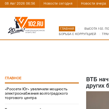
08 Авг 2026 06:56
Новости сегодня
Новости вчера
ГЛАВНАЯ
ВЫСОТА 102. П
БОРЬБА С КОРРУПЦИЕЙ
ТРА
ГЛАВНОЕ
ВТБ нач
других 
«Россети Юг» увеличили мощность
электроснабжения волгоградского
торгового центра
Техника для детской поликлиники – с
заботой о маленьких пациентах
Как Волгоград пережил атаку
украинских БПЛА: все, что происходило
31 июля