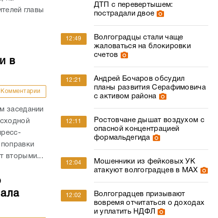
Андрей Бочаров обсудил
12:21
планы развития Серафимовича
Комментарии
с активом района
м заседании
Ростовчане дышат воздухом с
асходной
12:11
опасной концентрацией
пресс-
формальдегида
 поправки
 вторыми...
Мошенники из фейковых УК
12:04
атакуют волгоградцев в МАХ
о
чала
Волгоградцев призывают
12:02
вовремя отчитаться о доходах
и уплатить НДФЛ
Комментарии
ели
ским картам
ю сумму
Новости СМИ2
дов пришелся