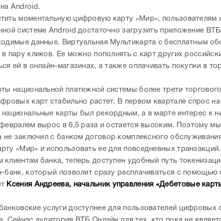
ся ей в онлайн-магазинах, а также оплачивать покупки в то
рты национальной платежной системы более трети торгового
ифровых карт стабильно растет. В первом квартале спрос на
 национальные карты был рекордным, а в марте интерес к н
 февралем вырос в 6,5 раза и остается высоким. Поэтому м
ка не заключил с банком договор комплексного обслуживани
рту «Мир» и использовать ее для повседневных транзакций. 
 клиентам банка, теперь доступен удобный путь токенизац
н-банк, который позволит сразу расплачиваться с помощью 
ет
Ксения Андреева, начальник управления «Дебетовые карты
банковские услуги доступнее для пользователей цифровых 
а. Сейчас аудитория ВТБ Онлайн для тех, кто пока не являе
ставляет более 700 тысяч человек, и их число продолжает р
лась возможность быстро оформить цифровую карту «Мир» 
дложим им и другие операции - оплату счетов, переводы ил
кредитных карт, чтобы подключение к финансовым сервиса
добнее, - отметил
старший вице-президент ВТБ, руководите