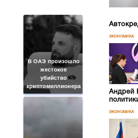
В ОАЭ произошло
жестокое
убийство
криптомиллионера
Андрей 
политик
ЭКОНОМИКА
Все новости по
падению вертолета на
Кавказе: читать здесь
В Волго