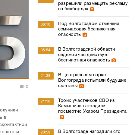
В Волгоградской области
05:54
седьмой час действует
беспилотная опасность
В Центральном парке
21:38
Волгограда испытали будущие
фонтаны
0
Троих участников СВО из
21:18
Камышина наградили
получили
посмертно Указом Президента
ь в
есконтактной
В Волгограде наградили сто
зователи
20:59
лучших спортсменов и
тренеров
 смартфонов
 Онлайн и
Молодую волгоградку с
20:24
бслуживанием
опухолью спасли от паралича
их банков и
стопы