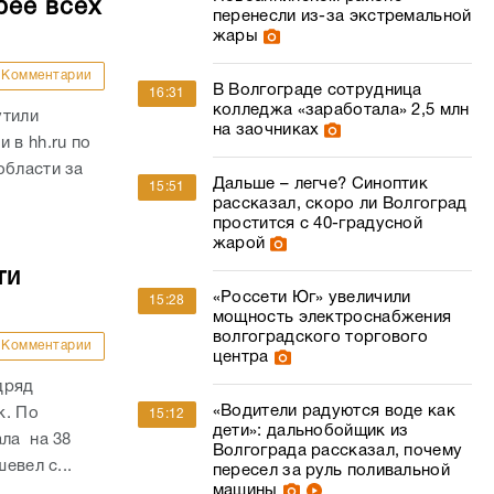
области за
Дальше – легче? Синоптик
15:51
рассказал, скоро ли Волгоград
простится с 40-градусной
жарой
ти
«Россети Юг» увеличили
15:28
мощность электроснабжения
волгоградского торгового
Комментарии
центра
дряд
«Водители радуются воде как
к. По
15:12
дети»: дальнобойщик из
ала на 38
Волгограда рассказал, почему
евел с...
пересел за руль поливальной
машины
В Орловском пруду утонул 20-
14:54
летний волгоградец
 на 23%
Опубликованы кадры
нтарии
0
14:10