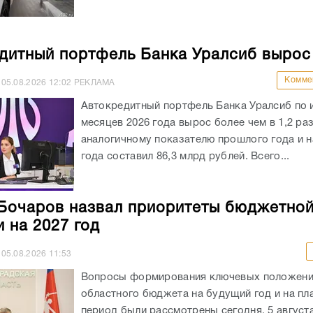
Автокредитный портфель Банка Уралсиб по 
месяцев 2026 года вырос более чем в 1,2 раз
аналогичному показателю прошлого года и на
года составил 86,3 млрд рублей. Всего...
Бочаров назвал приоритеты бюджетно
и на 2027 год
05.08.2026
11:53
Вопросы формирования ключевых положен
областного бюджета на будущий год и на пл
период были рассмотрены сегодня, 5 августа
совещании у губернатора с участием замест
региона и руководителей профильных...
граде второй раз за год внесут поправк