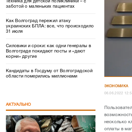
Силовики и сроки: как одни генералы в
Волгограде покидают посты и «дают
корни» другие
Кандидаты в Госдуму от Волгоградской
области померились миллионами
ЭКОНОМИКА
06.06.2022 1
АКТУАЛЬНО
Пользовател
возможность
несколько к
оплаты в ма
смартфонов 
Чтобы выпус
на операцио
внести необ
открывается
Беспредел как в 90-х: в Волгограде
известный профессор пожаловался на