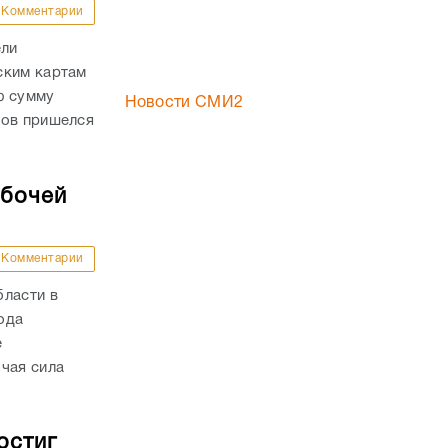
абочей
Комментарии
бласти в
года
е
чая сила
остиг
Комментарии
 объем
чном рынке