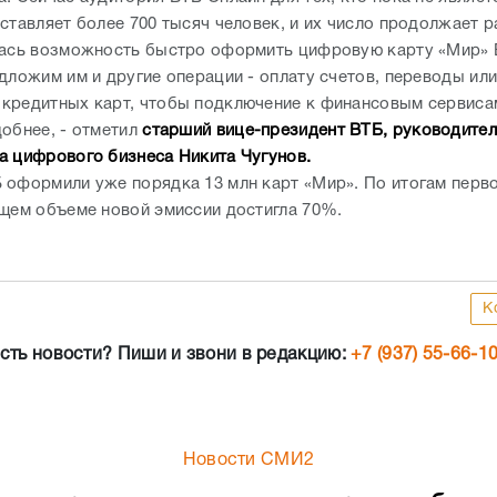
а цифрового бизнеса Никита Чугунов.
 оформили уже порядка 13 млн карт «Мир». По итогам перво
бщем объеме новой эмиссии достигла 70%.
К
сть новости? Пиши и звони в редакцию:
+7 (937) 55-66-1
Новости СМИ2
ы сварщиков и аналитиков растут быст
градской области
06.08.2026
13:08
Перечень профессий, чьи представители ощ
весомую прибавку к зарплатам, опубликовали