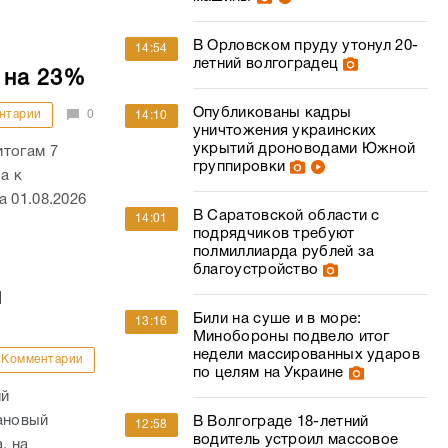
уничтожения украинских
укрытий дроноводами Южной
итогам 7
группировки
а к
 01.08.2026
В Саратовской области с
14:01
подрядчиков требуют
полмиллиарда рублей за
благоустройство
й
Били на суше и в море:
13:16
Минобороны подвело итог
недели массированных ударов
Комментарии
по целям на Украине
ий
ановый
В Волгограде 18-летний
12:58
водитель устроил массовое
, на
ДТП с перевертышем:
ителей главы
пострадали двое
Волгоградцы стали чаще
12:49
жаловаться на блокировки
счетов
и в