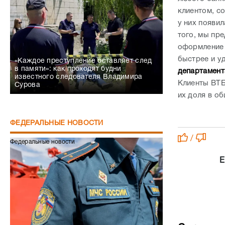
в памяти»: как проходят будни
департамент
известного следователя Владимира
Клиенты ВТБ
Сурова
их доля в о
ФЕДЕРАЛЬНЫЕ НОВОСТИ
/
Федеральные новости
Е
Зарплат
в Волго
ЭКОНОМИКА
Сапёры МЧС получили статус ветеранов
СВО
Федеральные новости