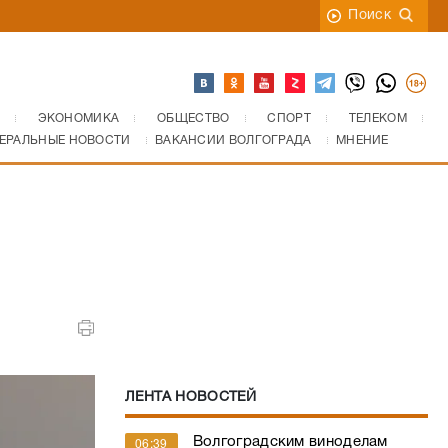
Поиск
ЭКОНОМИКА
ОБЩЕСТВО
СПОРТ
ТЕЛЕКОМ
ЕРАЛЬНЫЕ НОВОСТИ
ВАКАНСИИ ВОЛГОГРАДА
МНЕНИЕ
ЛЕНТА НОВОСТЕЙ
Волгоградским виноделам
06:39
разрешили размещать рекламу
на билбордах
Под Волгоградом отменена
06:10
семичасовая беспилотная
опасность