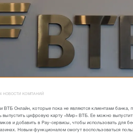
2:54 НОВОСТИ КОМПАНИЙ
и ВТБ Онлайн, которые пока не являются клиентами банка, 
 выпустить цифровую карту «Мир» ВТБ. Ее можно выпустит
ликов и добавить в Pay-сервисы, чтобы использовать для б
газинах. Новым функционалом смогут воспользоваться поль
на Android.
тить моментальную цифровую карту «Мир», пользователям
нной системе Android достаточно загрузить приложение ВТБ
ходимые данные. Виртуальная Мультикарта с бесплатным о
 в пару кликов. Ее можно пополнять с карт других российск