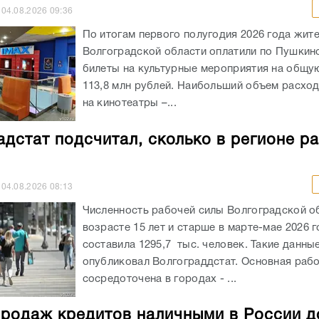
на кинотеатры –...
адстат подсчитал, сколько в регионе р
04.08.2026
08:13
Численность рабочей силы Волгоградской о
возрасте 15 лет и старше в марте-мае 2026 
составила 1295,7 тыс. человек. Такие данны
опубликовал Волгограддстат. Основная рабо
сосредоточена в городах - ...
родаж кредитов наличными в России д
н рублей — ВТБ
03.08.2026
10:22
По оценкам ВТБ, за семь месяцев 2026 года
выдачи потребительских кредитов на розни