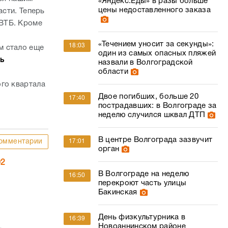
области
го квартала
Двое погибших, больше 20
17:40
пострадавших: в Волгограде за
неделю случился шквал ДТП
В центре Волгограда зазвучит
омментарии
17:01
орган
02
В Волгограде на неделю
16:50
перекроют часть улицы
Бакинская
День физкультурника в
16:39
Новоаннинском районе
рее всех
перенесли из-за экстремальной
жары
Комментарии
В Волгограде сотрудница
16:31
колледжа «заработала» 2,5 млн
утили
на заочниках
 в hh.ru по