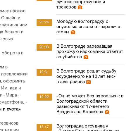
рговых
В Волгограде зарезавшая
20:03
прохожую наркоманка ответит
 оборота в
за убийство
им в
В Волгограде решат судьбу
19:31
ы предложили
осужденного на 10 лет экс-
я, оформить
главы района
Им, как и
ии «Мира»
«Он не может без взрослых»: в
19:22
Волгоградской области
смартфона, -
разыскивают 17-летнего
 и счета»
Владислава Косакова
сервисов
Волгоградка отсудила у
18:47
тся нашим
«Яндекс.Еды» в разы больше
цены недоставленного заказа
асти. Теперь
ВТБ. Кроме
и
«Течением уносит за секунды»:
18:03
м стало еще
один из самых опасных пляжей
ль
назвали в Волгоградской