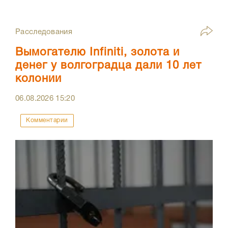
Расследования
Вымогателю Infiniti, золота и
денег у волгоградца дали 10 лет
колонии
06.08.2026
15:20
Комментарии