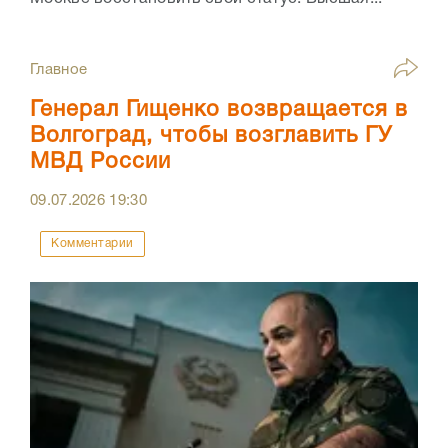
Главное
Генерал Гищенко возвращается в
Волгоград, чтобы возглавить ГУ
МВД России
09.07.2026
19:30
Комментарии