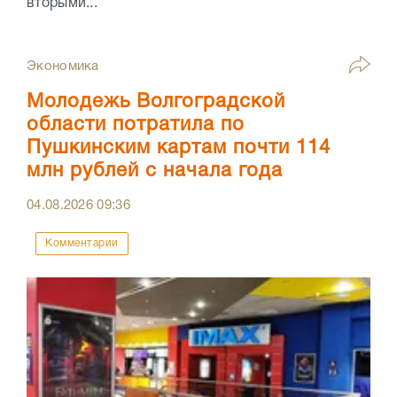
вторыми...
Экономика
Молодежь Волгоградской
области потратила по
Пушкинским картам почти 114
млн рублей с начала года
04.08.2026
09:36
Комментарии