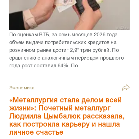
По оценкам ВТБ, за семь месяцев 2026 года
объем выдачи потребительских кредитов на
розничном рынке достиг 2,9* трлн рублей. По
сравнению с аналогичным периодом прошлого
года рост составил 64%. По...
Экономика
«Металлургия стала делом всей
жизни»: Почетный металлург
Людмила Цымбалюк рассказала,
как построила карьеру и нашла
личное счастье