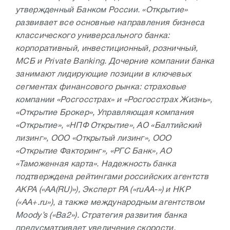
утвержденный Банком России. «Открытие»
развивает все основные направления бизнеса
классического универсального банка:
корпоративный, инвестиционный, розничный,
МСБ и Private Banking. Дочерние компании банка
занимают лидирующие позиции в ключевых
сегментах финансового рынка: страховые
компании «Росгосстрах» и «Росгосстрах Жизнь»,
«Открытие Брокер», Управляющая компания
«Открытие», «НПФ Открытие», АО «Балтийский
лизинг», ООО «Открытый лизинг», ООО
«Открытие Факторинг», «РГС Банк», АО
«Таможенная карта». Надежность банка
подтверждена рейтингами российских агентств
АКРА («АА(RU)»), Эксперт РА («ruAA-») и НКР
(«АA+.ru»), а также международным агентством
Moody’s («Ba2»). Стратегия развития банка
предусматривает увеличение скорости,