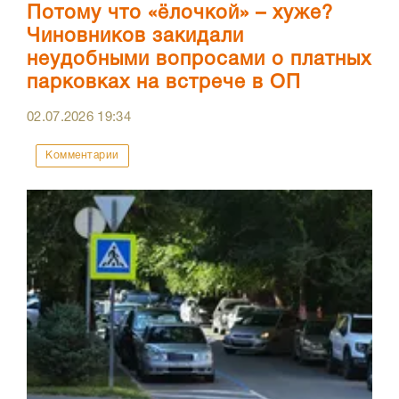
Потому что «ёлочкой» – хуже?
Чиновников закидали
неудобными вопросами о платных
парковках на встрече в ОП
02.07.2026
19:34
Комментарии