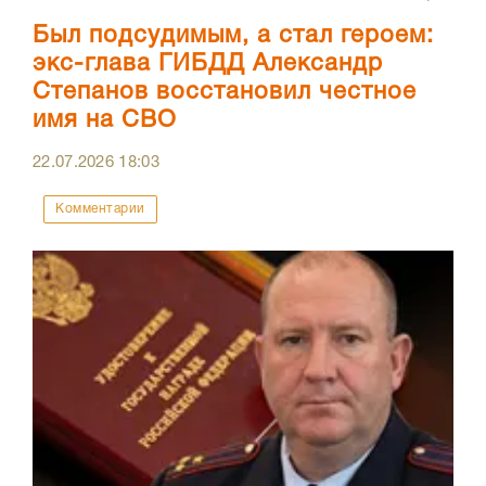
Был подсудимым, а стал героем:
экс-глава ГИБДД Александр
Степанов восстановил честное
имя на СВО
22.07.2026
18:03
Комментарии