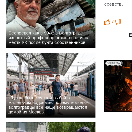
средств.
/
Беспредел как в 90-х: в Волгограде
Е
известный профессор пожаловался на
месть УК после бунта собственников
РЕКЛАМА
«Лучше быть крупной рыбой в
маленьком водоеме»: почему молодые
волгоградцы все чаще возвращаются
домой из Москвы