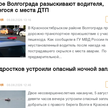
ре Волгограда разыскивают водителя,
гося с места ДТП
ИЯ
06.08.2026
13:16
В Краснооктябрьском районе Волгограда п
дорожно-транспортное происшествие с уча
пешехода. Как сообщили в ГУ МВД России по
неустановленный водитель после наезда на
пострадавшего скрылся с места аварии. По
предварительной...
дростков устроили опасный ночной зап
ИЯ
06.08.2026
12:46
Двое несовершеннолетних накануне, 5 авгус
девяти часов вечера устроили опасный запл
добраться с правого берега Волги в Красн