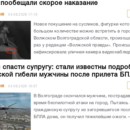
 пообещали скорое наказание
ИЯ
04.08.2026
17:19
Новое покушение на сусликов, фигурки кото
большом количестве можно встретить в гор
Волжском Волгоградской области, произошл
раз у редакции «Волжской правды». Происш
зафиксировала уличная камера видеонаблюде
 спасти супругу: стали известны подро
ской гибели мужчины после прилета Б
ИЯ
04.08.2026
16:07
В Волгограде скончался мужчина, пострада
время беспилотной атаки на город. Пытаясь
гражданскую супругу из загоревшегося посл
БПЛА дома, он получил тяжелейшие ожоги. – 