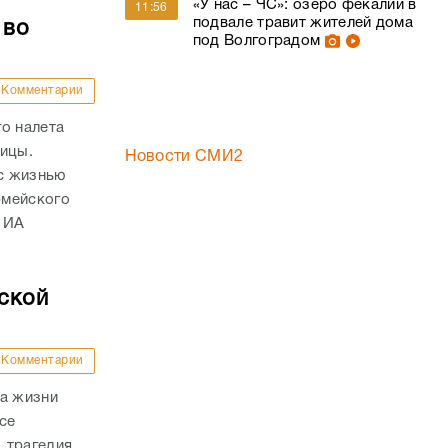
«У нас – ЧС»: озеро фекалий в
11:56
подвале травит жителей дома
 во
под Волгоградом
Комментарии
о налета
ницы.
Новости СМИ2
с жизнью
рмейского
 ИА
ской
Комментарии
ла жизни
се
 трагедия