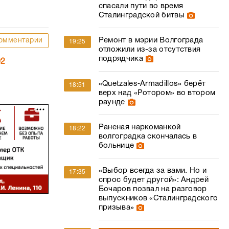
спасали пути во время
Сталинградской битвы
Ремонт в мэрии Волгограда
омментарии
19:25
отложили из-за отсутствия
подрядчика
02
«Quetzales‑Armadillos» берёт
18:51
верх над «Ротором» во втором
раунде
Раненая наркоманкой
18:22
волгоградка скончалась в
больнице
«Выбор всегда за вами. Но и
17:35
спрос будет другой»: Андрей
Бочаров позвал на разговор
выпускников «Сталинградского
призыва»