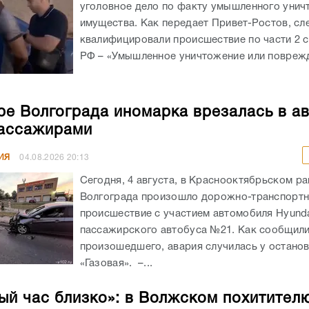
уголовное дело по факту умышленного унич
имущества. Как передает Привет-Ростов, сл
квалифицировали происшествие по части 2 с
РФ – «Умышленное уничтожение или поврежд
ре Волгограда иномарка врезалась в а
ассажирами
ИЯ
04.08.2026
20:13
Сегодня, 4 августа, в Краснооктябрьском р
Волгограда произошло дорожно-транспорт
происшествие с участием автомобиля Hyunda
пассажирского автобуса №21. Как сообщил
произошедшего, авария случилась у остано
«Газовая». –...
ый час близко»: в Волжском похитител