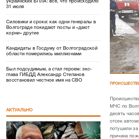
украинских БПЛА: все, что происходило
31 июля
Силовики и сроки: как одни генералы в
Волгограде покидают посты и «дают
корни» другие
Кандидаты в Госдуму от Волгоградской
области померились миллионами
Был подсудимым, а стал героем: экс-
глава ГИБДД Александр Степанов
восстановил честное имя на СВО
ПРОИСШЕСТВ
Происшестви
МЧС по Волг
АКТУАЛЬНО
десять часо
отсек автом
потушили за
причина пож