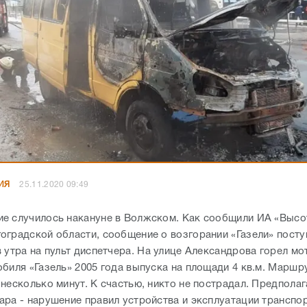
ИЯ
25.11.2020 09:49
е случилось накануне в Волжском. Как сообщили ИА «Высот
оградской области, сообщение о возгорании «Газели» посту
в утра на пульт диспетчера. На улице Александрова горел м
обиля «Газель» 2005 года выпуска на площади 4 кв.м. Маршр
 несколько минут. К счастью, никто не пострадал. Предпола
ара - нарушение правил устройства и эксплуатации транспо