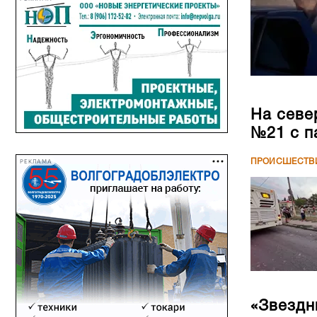
На севе
№21 с п
ПРОИСШЕСТВ
РЕКЛАМА
«Звездн