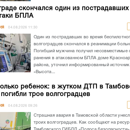
граде скончался один из пострадавших
таки БПЛА
ИЯ
04.08.2026
11:30
Один из пострадавших во время беспилотног
волгоградцев скончался в реанимации боль
Погибший мужчина получил несовместимые 
ранения в атакованном БПЛА доме Красноа
района, уточнил информированный источник
«Высота...
олько ребенок: в жутком ДТП в Тамбов
 погибли трое волгоградцев
ИЯ
04.08.2026
09:26
Страшная авария в Тамовской области унес
троих волгоградцев. Как сообщают на ресур
Тамбовского ГИБДД «Полоса безопасности»,