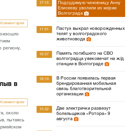
Подсудимую чиновницу Анну
17:15
Елисееву уволили из мэрии
Волгограда
Комментарии
Пастух выкрал новорожденных
17:01
телят у волгоградского
роизошло
животновода
стием
 региону,
Память погибшего на СВО
16:37
волгоградца увековечат на ж/д
станции в Волгограде
В России появилась первая
16:10
лыв в
брендированная мобильная
связь благотворительной
организации
Комментарии
Две электрички развезут
15:32
та, около
болельщиков «Ротора» 9
августа
ыв, пытаясь
оармейском