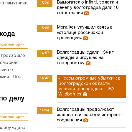
Вымогателю Infiniti, золота и
ив памятника
15:20
денег у волгоградца дали 10
лет колонии
МегаФон улучшил связь в
15:05
«столице российской
ехода
провинции»
Комментарии
Волгоградцы сдали 134 кг
14:57
и произошло
одежды и игрушек на
томобиля
переработку
сии по
рмии. По...
«Несем огромные убытки»: в
14:42
Волгоградской области
массово распродают ПВЗ
Wildberries
по делу
Волгоградцы продолжают
14:34
жаловаться на сбой интернет-
Комментарии
соединения
 возбуждено