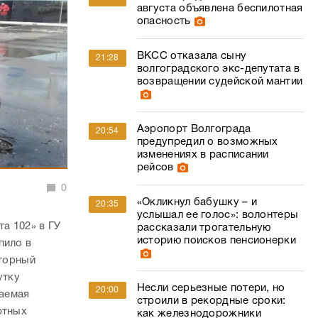
августа объявлена беспилотная
опасность
ВКСС отказала сыну
21:28
волгоградского экс-депутата в
возвращении судейской мантии
Аэропорт Волгограда
20:54
предупредил о возможных
изменениях в расписании
рейсов
0
«Окликнул бабушку – и
20:35
услышал ее голос»: волонтеры
а 102» в ГУ
рассказали трогательную
историю поисков пенсионерки
пило в
оторный
утку
Несли серьезные потери, но
20:00
гаемая
строили в рекордные сроки:
ртных
как железнодорожники