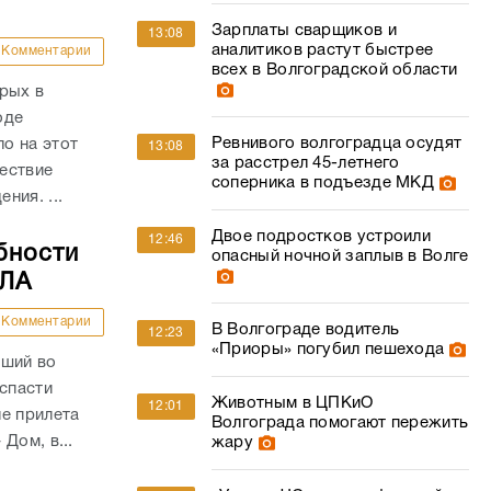
Зарплаты сварщиков и
13:08
аналитиков растут быстрее
Комментарии
всех в Волгоградской области
рых в
оде
Ревнивого волгоградца осудят
о на этот
13:08
за расстрел 45-летнего
ествие
соперника в подъезде МКД
ния. ...
Двое подростков устроили
12:46
бности
опасный ночной заплыв в Волге
ПЛА
Комментарии
В Волгограде водитель
12:23
«Приоры» погубил пешехода
вший во
 спасти
Животным в ЦПКиО
12:01
е прилета
Волгограда помогают пережить
Дом, в...
жару