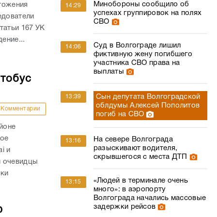
Минобороны сообщило об
тожения
14:29
успехах группировок на полях
едователи
СВО
татьи 167 УК
ение...
Суд в Волгограде лишил
14:06
фиктивную жену погибшего
участника СВО права на
выплаты
втобус
Сын депутата Волгоградской
13:39
облдумы Алексей Пополитов
Комментарии
погиб на СВО
айоне
ное
На севере Волгограда
13:16
разыскивают водителя,
i и
скрывшегося с места ДТП
и очевидцы
вки
«Людей в терминале очень
13:15
много»: в аэропорту
Волгограда начались массовые
задержки рейсов
ю