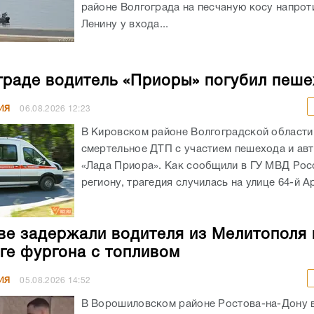
районе Волгограда на песчаную косу напрот
Ленину у входа...
граде водитель «Приоры» погубил пеш
ИЯ
06.08.2026
12:23
В Кировском районе Волгоградской област
смертельное ДТП с участием пешехода и ав
«Лада Приора». Как сообщили в ГУ МВД Рос
региону, трагедия случилась на улице 64-й А
ве задержали водителя из Мелитополя 
ге фургона с топливом
ИЯ
05.08.2026
14:52
В Ворошиловском районе Ростова-на-Дону