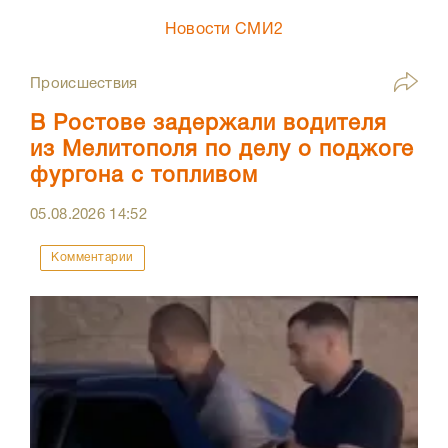
Новости СМИ2
Происшествия
В Ростове задержали водителя
из Мелитополя по делу о поджоге
фургона с топливом
05.08.2026
14:52
Комментарии