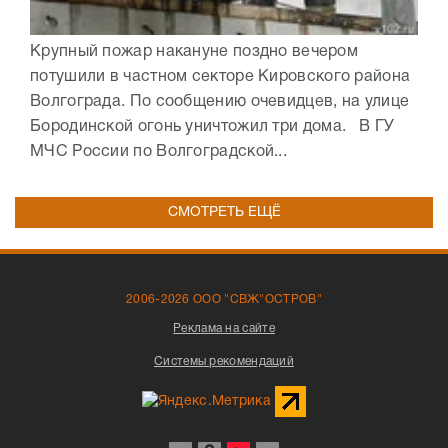
Крупный пожар накануне поздно вечером
потушили в частном секторе Кировского района
Волгограда. По сообщению очевидцев, на улице
Бородинской огонь уничтожил три дома. В ГУ
МЧС России по Волгоградской...
СМОТРЕТЬ ЕЩЁ
2006-2026 ООО "СВЖ"ОСТРОВ"
Реклама на сайте
Системы рекомендаций