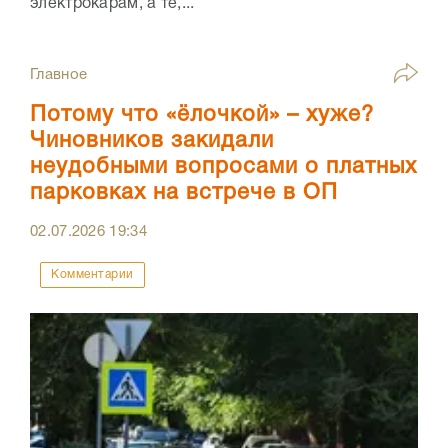
электрокарам, а те,...
Главное
Потому что «ёлочкой» – хуже?
Чиновников закидали
неудобными вопросами о платных
парковках на встрече в ОП
02.07.2026
19:34
Комментарии