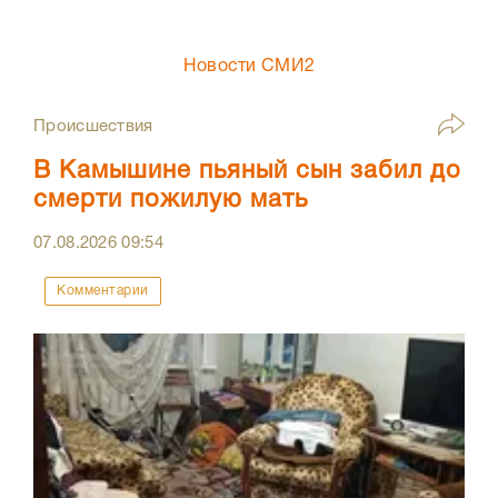
Новости СМИ2
Происшествия
В Камышине пьяный сын забил до
смерти пожилую мать
07.08.2026
09:54
Комментарии