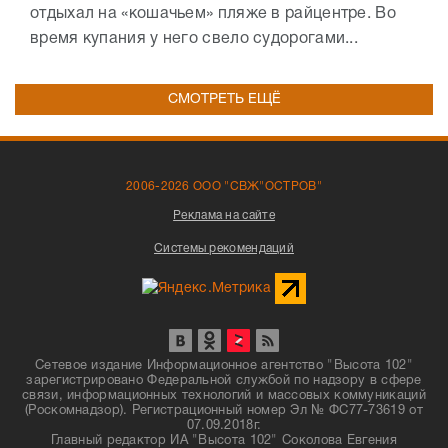
отдыхал на «кошачьем» пляже в райцентре. Во
время купания у него свело судорогами...
СМОТРЕТЬ ЕЩЁ
2006-2026 ООО "СВЖ"ОСТРОВ"
Реклама на сайте
Системы рекомендаций
Сетевое издание Информационное агентство "Высота 102"
зарегистрировано Федеральной службой по надзору в сфере
связи, информационных технологий и массовых коммуникаций
(Роскомнадзор). Регистрационный номер Эл № ФС77-73619 от
07.09.2018г.
Главный редактор ИА "Высота 102" Соколова Евгения