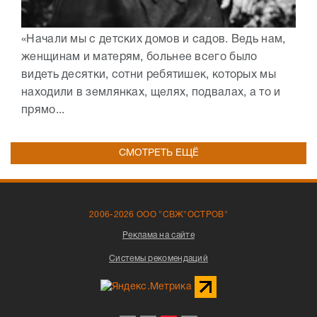
«Начали мы с детских домов и садов. Ведь нам,
женщинам и матерям, больнее всего было
видеть десятки, сотни ребятишек, которых мы
находили в землянках, щелях, подвалах, а то и
прямо...
СМОТРЕТЬ ЕЩЁ
2006-2026 ООО "СВЖ"ОСТРОВ"
Реклама на сайте
Системы рекомендаций