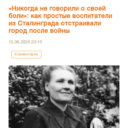
«Никогда не говорили о своей
боли»: как простые воспитатели
из Сталинграда отстраивали
город после войны
15.06.2026
20:10
Комментарии