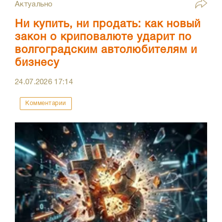
Актуально
Ни купить, ни продать: как новый
закон о криповалюте ударит по
волгоградским автолюбителям и
бизнесу
24.07.2026
17:14
Комментарии