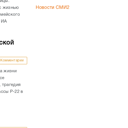
ницы.
с жизнью
Новости СМИ2
рмейского
 ИА
ской
Комментарии
ла жизни
се
 трагедия
ассы Р-22 в