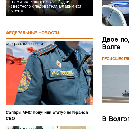
в памяти»: как проходят будни
известного следователя Владимира
Сурова
ФЕДЕРАЛЬНЫЕ НОВОСТИ
Двое по
Федеральные новости
Волге
ПРОИСШЕСТВ
Сапёры МЧС получили статус ветеранов
В Волго
СВО
Федеральные новости