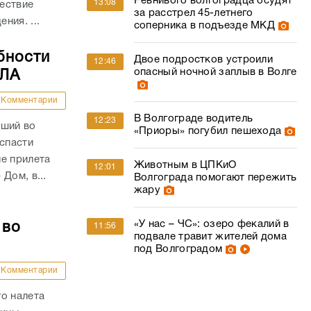
Ревнивого волгоградца осудят
13:08
ествие
за расстрел 45-летнего
ния. ...
соперника в подъезде МКД
бности
Двое подростков устроили
12:46
опасный ночной заплыв в Волге
ПЛА
Комментарии
В Волгограде водитель
12:23
вший во
«Приоры» погубил пешехода
 спасти
е прилета
Животным в ЦПКиО
12:01
Дом, в...
Волгограда помогают пережить
жару
«У нас – ЧС»: озеро фекалий в
 во
11:56
подвале травит жителей дома
под Волгоградом
Комментарии
о налета