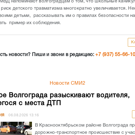
МВД напоминают волгоградцам о том, что школьные канику
а риск детского травматизма многократно увеличивается. Н
своими детьми, рассказывать им о правилах безопасности на
ать пример их соблюдения.
К
сть новости? Пиши и звони в редакцию:
+7 (937) 55-66-1
Новости СМИ2
ре Волгограда разыскивают водителя,
гося с места ДТП
ИЯ
06.08.2026
13:16
В Краснооктябрьском районе Волгограда п
дорожно-транспортное происшествие с уча