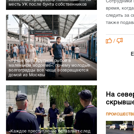
Сотрудники 
месть УК после бунта собственников
время, когд
следить за 
также подав
/
Е
«Лучше быть крупной рыбой в
маленьком водоеме»: почему молодые
волгоградцы все чаще возвращаются
домой из Москвы
На севе
скрывше
ПРОИСШЕСТВ
«Каждое преступление оставляет след