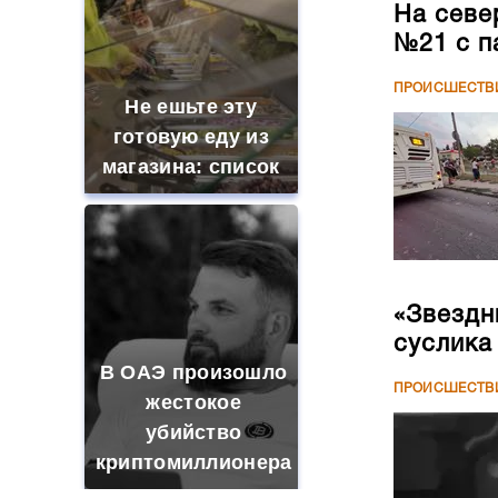
На севе
№21 с п
ПРОИСШЕСТВ
Не ешьте эту
готовую еду из
магазина: список
«Звездн
суслика
В ОАЭ произошло
ПРОИСШЕСТВ
жестокое
убийство
криптомиллионера