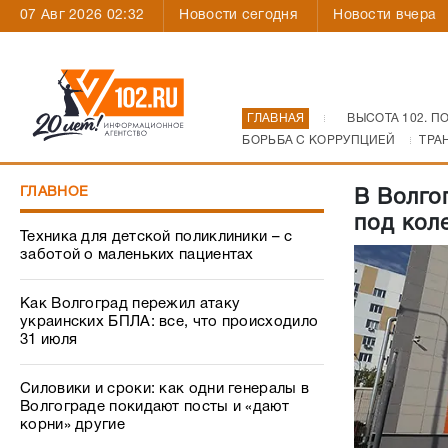
07 Авг 2026 02:32
Новости сегодня
Новости вчера
ГЛАВНАЯ
ВЫСОТА 102. П
БОРЬБА С КОРРУПЦИЕЙ
ТРА
ГЛАВНОЕ
В Волго
под кол
Техника для детской поликлиники – с
заботой о маленьких пациентах
Как Волгоград пережил атаку
украинских БПЛА: все, что происходило
31 июля
Силовики и сроки: как одни генералы в
Волгограде покидают посты и «дают
корни» другие