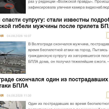
раз у редакции «Волжской правды». Происш
зафиксировала уличная камера видеонаблюде
 спасти супругу: стали известны подро
ской гибели мужчины после прилета Б
ИЯ
04.08.2026
16:07
В Волгограде скончался мужчина, пострада
время беспилотной атаки на город. Пытаясь
гражданскую супругу из загоревшегося посл
БПЛА дома, он получил тяжелейшие ожоги. – 
граде скончался один из пострадавших
таки БПЛА
ИЯ
04.08.2026
11:30
Один из пострадавших во время беспилотног