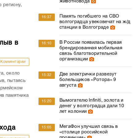
животновода
 региону,
Память погибшего на СВО
16:37
волгоградца увековечат на ж/д
станции в Волгограде
лыв в
В России появилась первая
16:10
брендированная мобильная
связь благотворительной
организации
Комментарии
та, около
Две электрички развезут
15:32
болельщиков «Ротора» 9
ыв, пытаясь
августа
оармейском
ив памятника
Вымогателю Infiniti, золота и
15:20
денег у волгоградца дали 10
лет колонии
МегаФон улучшил связь в
ехода
15:05
«столице российской
провинции»