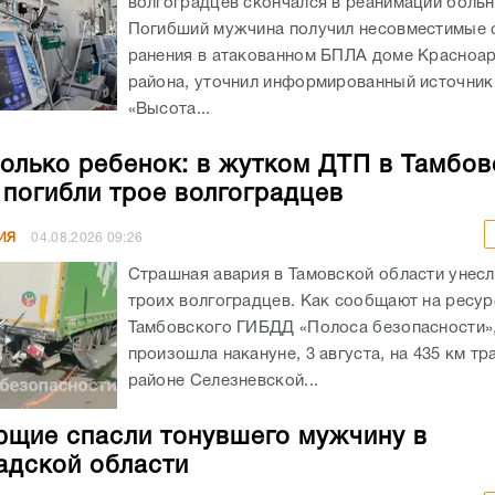
волгоградцев скончался в реанимации боль
Погибший мужчина получил несовместимые 
ранения в атакованном БПЛА доме Красноа
района, уточнил информированный источник
«Высота...
олько ребенок: в жутком ДТП в Тамбов
 погибли трое волгоградцев
ИЯ
04.08.2026
09:26
Страшная авария в Тамовской области унес
троих волгоградцев. Как сообщают на ресур
Тамбовского ГИБДД «Полоса безопасности»,
произошла накануне, 3 августа, на 435 км тр
районе Селезневской...
щие спасли тонувшего мужчину в
адской области