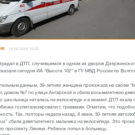
ИЯ
19.06.2019 10:35
традал в ДТП, случившемся в одном из дворов Дзержинског
сказали сегодня ИА “Высота 102” в ГУ МВД России по Волго
тельным данным, 39-летняя женщина проезжала на своем “
 с домом №7 по улице Ангарской и сбила восьмилетнюю дево
то школьница каталась на велосипеде и в момент ДТП ехала 
ебенка госпитализировали с травмами. Отметим, что подобн
кость. Так, полторы недели назад, 8 июня, 30-летняя автол
cus” сбила девятилетнего мальчика на велосипеде. Это прои
по проспекту Ленина. Ребенок попал в больницу.