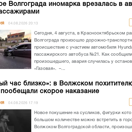
ре Волгограда иномарка врезалась в а
ассажирами
ИЯ
04.08.2026
20:13
Сегодня, 4 августа, в Краснооктябрьском р
Волгограда произошло дорожно-транспорт
происшествие с участием автомобиля Hyunda
пассажирского автобуса №21. Как сообщил
произошедшего, авария случилась у остано
«Газовая». –...
ый час близко»: в Волжском похитител
 пообещали скорое наказание
ИЯ
04.08.2026
17:19
Новое покушение на сусликов, фигурки кото
большом количестве можно встретить в гор
Волжском Волгоградской области, произошл