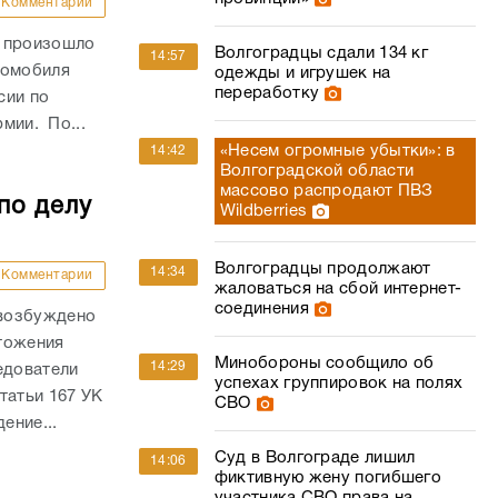
Комментарии
и произошло
Волгоградцы сдали 134 кг
14:57
томобиля
одежды и игрушек на
переработку
сии по
рмии. По...
«Несем огромные убытки»: в
14:42
Волгоградской области
массово распродают ПВЗ
по делу
Wildberries
Волгоградцы продолжают
14:34
Комментарии
жаловаться на сбой интернет-
соединения
 возбуждено
тожения
Минобороны сообщило об
14:29
едователи
успехах группировок на полях
татьи 167 УК
СВО
ение...
Суд в Волгограде лишил
14:06
фиктивную жену погибшего