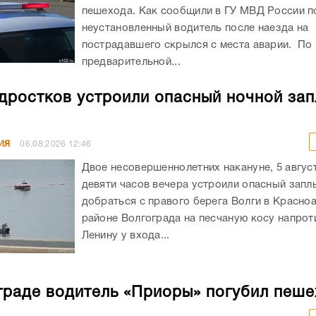
пешехода. Как сообщили в ГУ МВД России по
неустановленный водитель после наезда на
пострадавшего скрылся с места аварии. По
предварительной...
дростков устроили опасный ночной зап
ИЯ
06.08.2026
12:46
Двое несовершеннолетних накануне, 5 авгус
девяти часов вечера устроили опасный запл
добраться с правого берега Волги в Красн
районе Волгограда на песчаную косу напрот
Ленину у входа...
граде водитель «Приоры» погубил пеш