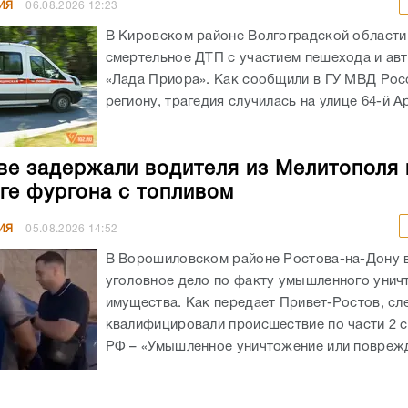
ИЯ
06.08.2026
12:23
В Кировском районе Волгоградской област
смертельное ДТП с участием пешехода и ав
«Лада Приора». Как сообщили в ГУ МВД Рос
региону, трагедия случилась на улице 64-й А
ве задержали водителя из Мелитополя 
ге фургона с топливом
ИЯ
05.08.2026
14:52
В Ворошиловском районе Ростова-на-Дону
уголовное дело по факту умышленного унич
имущества. Как передает Привет-Ростов, сл
квалифицировали происшествие по части 2 с
РФ – «Умышленное уничтожение или поврежд