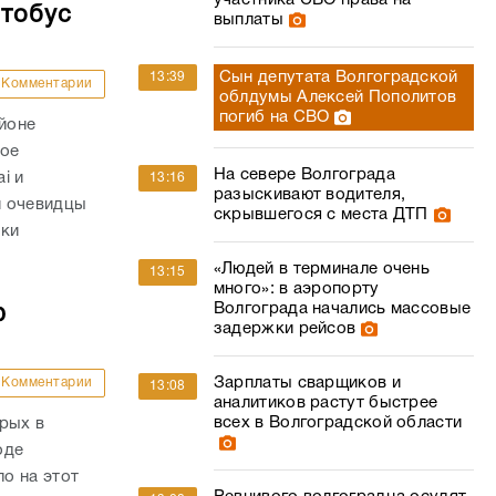
участника СВО права на
втобус
выплаты
Сын депутата Волгоградской
13:39
Комментарии
облдумы Алексей Пополитов
погиб на СВО
айоне
ное
На севере Волгограда
i и
13:16
разыскивают водителя,
и очевидцы
скрывшегося с места ДТП
вки
«Людей в терминале очень
13:15
много»: в аэропорту
Волгограда начались массовые
ю
задержки рейсов
Зарплаты сварщиков и
Комментарии
13:08
аналитиков растут быстрее
всех в Волгоградской области
рых в
оде
о на этот