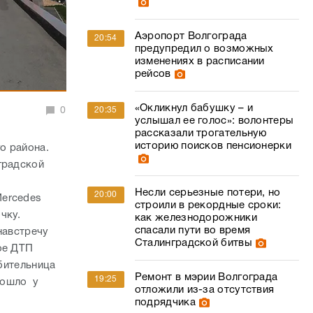
Аэропорт Волгограда
20:54
предупредил о возможных
изменениях в расписании
рейсов
«Окликнул бабушку – и
0
20:35
услышал ее голос»: волонтеры
рассказали трогательную
историю поисков пенсионерки
о района.
градской
Несли серьезные потери, но
20:00
Mercedes
строили в рекордные сроки:
чку.
как железнодорожники
спасали пути во время
навстречу
Сталинградской битвы
ое ДТП
юбительница
Ремонт в мэрии Волгограда
19:25
зошло у
отложили из-за отсутствия
подрядчика