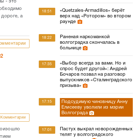
лы - это
еобходимо
«Quetzales‑Armadillos» берёт
18:51
 дороге, а
верх над «Ротором» во втором
раунде
Раненая наркоманкой
18:22
волгоградка скончалась в
омментарии
больнице
02
«Выбор всегда за вами. Но и
17:35
спрос будет другой»: Андрей
Бочаров позвал на разговор
выпускников «Сталинградского
призыва»
Подсудимую чиновницу Анну
17:15
Елисееву уволили из мэрии
Волгограда
Комментарии
роизошло
Пастух выкрал новорожденных
17:01
телят у волгоградского
стием