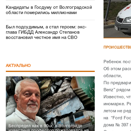
Кандидаты в Госдуму от Волгоградской
области померились миллионами
Был подсудимым, а стал героем: экс-
глава ГИБДД Александр Степанов
восстановил честное имя на СВО
ПРОИСШЕСТВ
Ребенок пос
АКТУАЛЬНО
Об этом рас
области,
По предвари
Benz” рядом
Известно, ч
иномарке. Р
летом не ред
на “Ford Fo
дома № 397 
Беспредел как в 90-х: в Волгограде
известный профессор пожаловался на